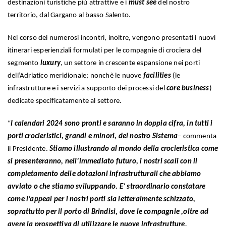
destinazioni turistiche più attrattive e i
must see
del nostro
territorio, dal Gargano al basso Salento.
Nel corso dei numerosi incontri, inoltre, vengono presentati i nuovi
itinerari esperienziali formulati per le compagnie di crociera del
segmento
luxury
, un settore in crescente espansione nei porti
dell’Adriatico meridionale; nonchè le nuove
facilities
(le
infrastrutture e i servizi a supporto dei processi del
core business
)
dedicate specificatamente al settore.
“
I calendari 2024 sono pronti e saranno in doppia cifra, in tutti i
porti crocieristici, grandi e minori, del nostro Sistema
– commenta
il Presidente.
Stiamo illustrando al mondo della crocieristica come
si presenteranno, nell’immediato futuro, i nostri scali con il
completamento delle dotazioni infrastrutturali che abbiamo
avviato o che stiamo sviluppando. E’ straordinario constatare
come l’appeal per i nostri porti sia letteralmente schizzato,
soprattutto per il porto di Brindisi, dove le compagnie ,oltre ad
avere la prospettiva di utilizzare le nuove infrastrutture,