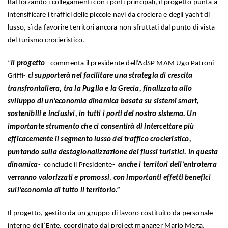
Rafforzando i collegamenti con i porti principali, il progetto punta a
intensificare i traffici delle piccole navi da crociera e degli yacht di
lusso, sì da favorire territori ancora non sfruttati dal punto di vista
del turismo crocieristico.
“
Il progetto
– commenta il presidente dell’AdSP MAM Ugo Patroni
Griffi-
ci supporterà nel facilitare una strategia di crescita
transfrontaliera, tra la Puglia e la Grecia, finalizzata allo
sviluppo di un’economia dinamica basata su sistemi smart,
sostenibili e inclusivi, in tutti i porti del nostro sistema. Un
importante strumento che ci consentirà di intercettare più
efficacemente il segmento lusso del traffico crocieristico,
puntando sulla destagionalizzazione dei flussi turistici. In questa
dinamica-
conclude il Presidente-
anche i territori dell’entroterra
verranno valorizzati e promossi
,
con
importanti effetti benefici
sull’economia di tutto il territorio.”
Il progetto, gestito da un gruppo di lavoro costituito da personale
interno dell’Ente, coordinato dal project manager Mario Mega,