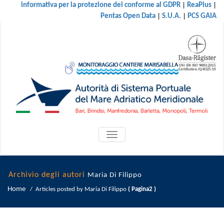
|
|
informativa per la protezione dei conforme al GDPR
ReaPlus
|
|
Pentas Open Data
S.U.A.
PCS GAIA
ATTIVA/DISATTIVA
MENU
DI
NAVIGAZIONE
Archivio degli autori
Maria Di Filippo
Home
/
Articles posted by Maria Di Filippo
( Pagina2 )