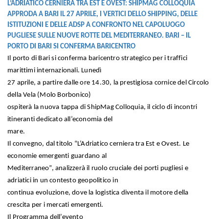
L’ADRIATICO CERNIERA TRA EST E OVEST: SHIPMAG COLLOQUIA
APPRODA A BARI IL 27 APRILE, I VERTICI DELLO SHIPPING, DELLE
ISTITUZIONI E DELLE ADSP A CONFRONTO NEL CAPOLUOGO
PUGLIESE SULLE NUOVE ROTTE DEL MEDITERRANEO. BARI – IL
PORTO DI BARI SI CONFERMA BARICENTRO
Il porto di Bari si conferma baricentro strategico per i traffici
marittimi internazionali. Lunedì
27 aprile, a partire dalle ore 14.30, la prestigiosa cornice del Circolo
della Vela (Molo Borbonico)
ospiterà la nuova tappa di ShipMag Colloquia, il ciclo di incontri
itineranti dedicato all’economia del
mare.
Il convegno, dal titolo “L’Adriatico cerniera tra Est e Ovest. Le
economie emergenti guardano al
Mediterraneo”, analizzerà il ruolo cruciale dei porti pugliesi e
adriatici in un contesto geopolitico in
continua evoluzione, dove la logistica diventa il motore della
crescita per i mercati emergenti.
Il Programma dell’evento