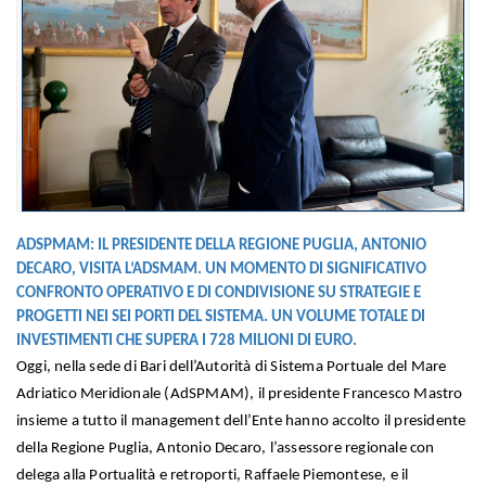
ADSPMAM: IL PRESIDENTE DELLA REGIONE PUGLIA, ANTONIO
DECARO, VISITA L’ADSMAM. UN MOMENTO DI SIGNIFICATIVO
CONFRONTO OPERATIVO E DI CONDIVISIONE SU STRATEGIE E
PROGETTI NEI SEI PORTI DEL SISTEMA. UN VOLUME TOTALE DI
INVESTIMENTI CHE SUPERA I 728 MILIONI DI EURO.
Oggi, nella sede di Bari dell’Autorità di Sistema Portuale del Mare
Adriatico Meridionale (AdSPMAM), il presidente Francesco Mastro
insieme a tutto il management dell’Ente hanno accolto il presidente
della Regione Puglia, Antonio Decaro, l’assessore regionale con
delega alla Portualità e retroporti, Raffaele Piemontese, e il