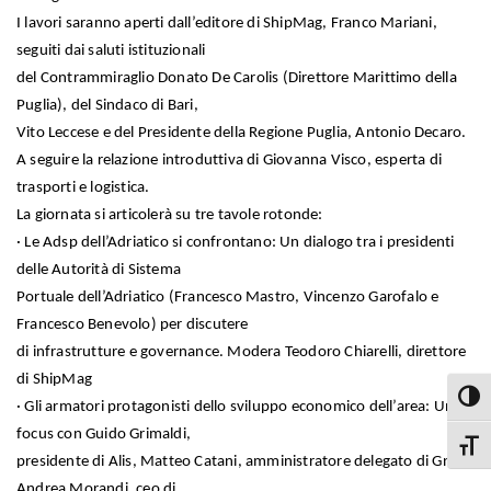
I lavori saranno aperti dall’editore di ShipMag, Franco Mariani,
seguiti dai saluti istituzionali
del Contrammiraglio Donato De Carolis (Direttore Marittimo della
Puglia), del Sindaco di Bari,
Vito Leccese e del Presidente della Regione Puglia, Antonio Decaro.
A seguire la relazione introduttiva di Giovanna Visco, esperta di
trasporti e logistica.
La giornata si articolerà su tre tavole rotonde:
· Le Adsp dell’Adriatico si confrontano: Un dialogo tra i presidenti
delle Autorità di Sistema
Portuale dell’Adriatico (Francesco Mastro, Vincenzo Garofalo e
Francesco Benevolo) per discutere
di infrastrutture e governance. Modera Teodoro Chiarelli, direttore
di ShipMag
Attiva
· Gli armatori protagonisti dello sviluppo economico dell’area: Un
focus con Guido Grimaldi,
Attiva
presidente di Alis, Matteo Catani, amministratore delegato di Gnv e
Andrea Morandi, ceo di