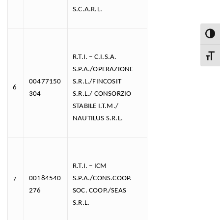
S.C.A.R.L.
Attiva
R.T.I. – C.I.S.A.
Attiva
S.P.A./OPERAZIONE
00477150
S.R.L./FINCOSIT
6
304
S.R.L./ CONSORZIO
STABILE I.T.M./
NAUTILUS S.R.L.
R.T.I. – ICM
00184540
S.P.A./CONS.COOP.
7
276
SOC. COOP./SEAS
S.R.L.