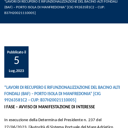
“LAVORI DI RECUPERO E RIFUNZIONALIZZAZIONE DEL BACINO ALTI FONDALI
(BAF) – PORTO ISOLA DI MANFREDONIA” [CIG 99263581C2 – CUP:
B37H20021110005]
Pubblicato il
5
Lug,2023
“LAVORI DI RECUPERO E RIFUNZIONALIZZAZIONE DEL BACINO ALTI
FONDALI (BAF) – PORTO ISOLA DI MANFREDONIA” [CIG
99263581C2 – CUP: B37H20021110005]
I FASE – AVVISO DI MANIFESTAZIONE DI INTERESSE
In esecuzione della Determina del Presidente n. 237 del
27/06/2023, l’Autorità di Sistema Portuale del Mare Adriatico