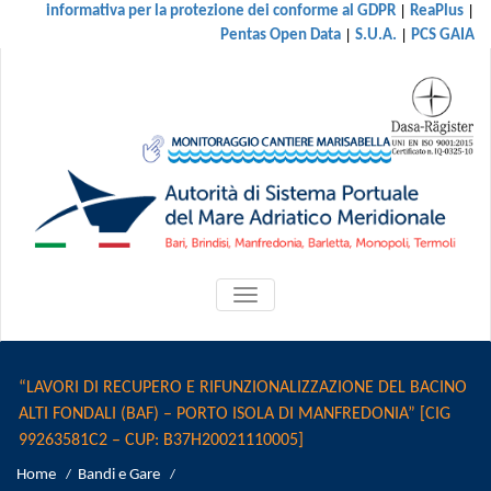
|
|
informativa per la protezione dei conforme al GDPR
ReaPlus
|
|
Pentas Open Data
S.U.A.
PCS GAIA
ATTIVA/DISATTIVA
MENU
DI
NAVIGAZIONE
“LAVORI DI RECUPERO E RIFUNZIONALIZZAZIONE DEL BACINO
ALTI FONDALI (BAF) – PORTO ISOLA DI MANFREDONIA” [CIG
99263581C2 – CUP: B37H20021110005]
Home
Bandi e Gare
/
/