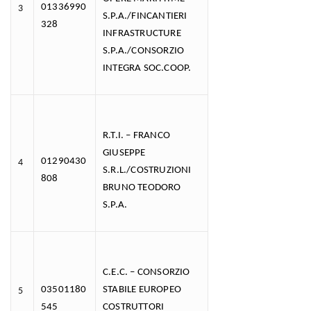
01336990
3
S.P.A./FINCANTIERI
328
INFRASTRUCTURE
S.P.A./CONSORZIO
INTEGRA SOC.COOP.
R.T.I. – FRANCO
GIUSEPPE
01290430
4
S.R.L./COSTRUZIONI
808
BRUNO TEODORO
S.P.A.
C.E.C. – CONSORZIO
03501180
STABILE EUROPEO
5
545
COSTRUTTORI