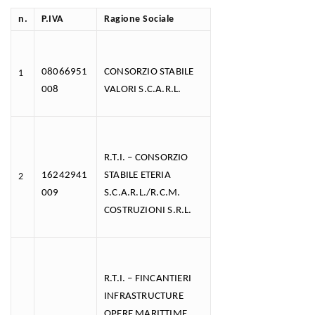
n.
P.IVA
Ragione Sociale
08066951
CONSORZIO STABILE
1
008
VALORI S.C.A.R.L.
R.T.I. – CONSORZIO
16242941
STABILE ETERIA
2
009
S.C.A.R.L./R.C.M.
COSTRUZIONI S.R.L.
R.T.I. – FINCANTIERI
INFRASTRUCTURE
OPERE MARITTIME