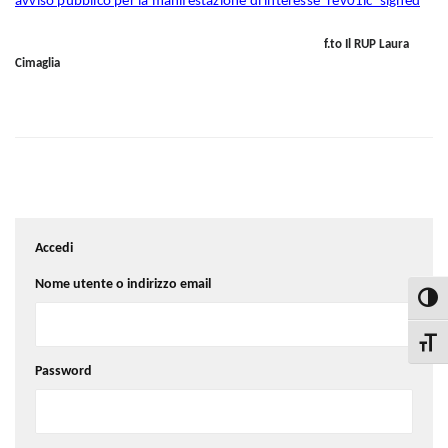
avviso pubblico per la manifestazione di interesse_rev01lc_signed
f.to Il RUP
Laura
Cimaglia
Accedi
Nome utente o indirizzo email
Attiva
Attiva
Password