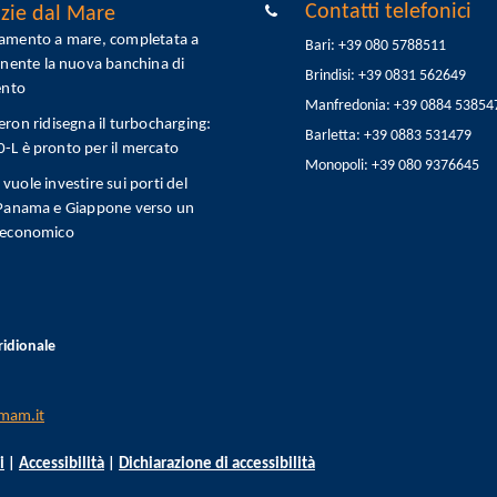
Contatti telefonici
zie dal Mare
tamento a mare, completata a
Bari: +39 080 5788511
onente la nuova banchina di
Brindisi: +39 0831 562649
ento
Manfredonia: +39 0884 53854
eron ridisegna il turbocharging:
Barletta: +39 0883 531479
L è pronto per il mercato
Monopoli: +39 080 9376645
vuole investire sui porti del
 Panama e Giappone verso un
 economico
ridionale
mam.it
i
|
Accessibilità
|
Dichiarazione di accessibilità