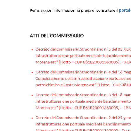
Per maggiori informazioni si prega di consultare il
porta
ATTI DEL COMMISSARIO
Decreto del Commissario Straordinario n. 5 del 03 gi
infrastrutturazione portuale mediante banchinamento e 
Morena est” [I lotto – CUP B81B20001360005].
- 3 G
Decreto del Commissario Straordinario n. 4 del 16 ma
Completamento della infrastrutturazione portuale medi
petrolchimico e Costa Morena est” [I lotto – CUP B
Decreto del Commissario Straordinario n. 3 del 18 ma
infrastrutturazione portuale mediante banchinamento e 
Morena est” [I lotto – CUP B81B20001360005].
- 19 
Decreto del Commissario Straordinario n. 2 del 29 ge
infrastrutturazione portuale mediante banchinamento e 
Morena est” [I lotto – CUP B81B20001360005]. Decre