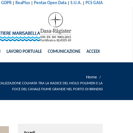
|
|
|
|
al GDPR
ReaPlus
Pentas Open Data
S.U.A.
PCS GAIA
I
LAVORO PORTUALE
COMUNICAZIONE
ACCEDI
Home
/
LIZZAZIONE COLMATA TRA LA RADICE DEL MOLO POLIMERI E LA
FOCE DEL CANALE FIUME GRANDE NEL PORTO DI BRINDISI
Accedi