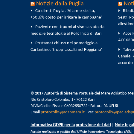
Notizie dalla Puglia
Noti
Coldiretti Puglia, 'Allarme siccità,
Ribal
+50,6% costo per irrigare le campagne'
Sestri P
allestim
Paziente con traumi al viso salvato da
medici e tecnologia al Policlinico di Bari
Accell
ACCX300-
Postamat chiuso nel pomeriggio a
Carlantino, 'troppi assalti nel Foggiano'
Tokyo 
Canale,
accordo
© 2017 Autorità di Sistema Portuale del Mare Adriatico Me
P.le Cristoforo Colombo, 1 - 70122 Bari
P.IVA/Codice Fiscale 08032850722 - Fattura PA UFL8IJ
Email
protocollo@adspmam.it
- Pec
protocollo@pec.adsp
Informativa GDPR per la protezione dei dati
|
Note legal
Portale realizzato e gestito dall'Ufficio Innovazione Tecnologica (PSN)