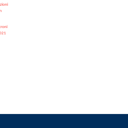
zioni
n
troni
2021