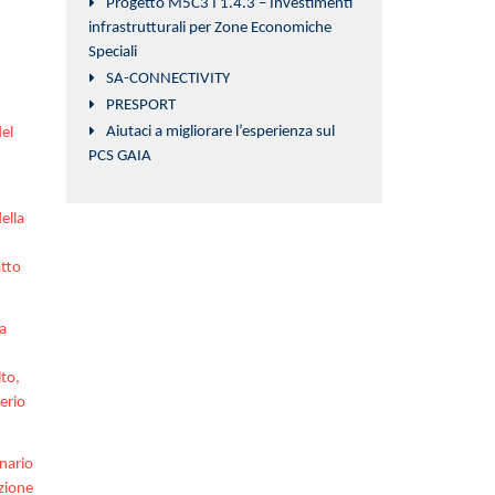
Progetto M5C3 I 1.4.3 – Investimenti
infrastrutturali per Zone Economiche
Speciali
SA-CONNECTIVITY
PRESPORT
Aiutaci a migliorare l’esperienza sul
del
PCS GAIA
ella
atto
a
to,
verio
nario
zione