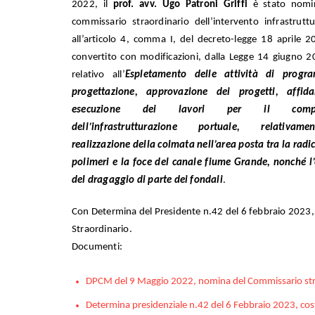
2022, il
prof. avv. Ugo Patroni Griffi
è stato nomi
commissario straordinario dell’intervento infrastruttu
all’articolo 4, comma I, del decreto-legge 18 aprile 2
convertito con modificazioni, dalla Legge 14 giugno 2
relativo all’
Espletamento delle attività di progr
progettazione, approvazione dei progetti, affi
esecuzione dei lavori per il comple
dell’infrastrutturazione portuale, relativam
realizzazione della colmata nell’area posta tra la radi
polimeri e la foce del canale fiume Grande, nonché l
del dragaggio di parte dei fondali
.
Con Determina del Presidente n.42 del 6 febbraio 2023, è 
Straordinario.
Documenti:
DPCM del 9 Maggio 2022, nomina del Commissario str
Determina presidenziale n.42 del 6 Febbraio 2023, cost