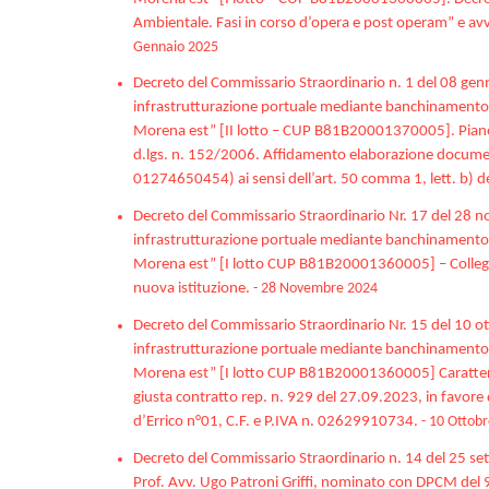
Ambientale. Fasi in corso d’opera e post operam” e avvi
Gennaio 2025
Decreto del Commissario Straordinario n. 1 del 08 ge
infrastrutturazione portuale mediante banchinamento e 
Morena est” [II lotto – CUP B81B20001370005]. Piano de
d.lgs. n. 152/2006. Affidamento elaborazione documenta
01274650454) ai sensi dell’art. 50 comma 1, lett. b) 
Decreto del Commissario Straordinario Nr. 17 del 28 
infrastrutturazione portuale mediante banchinamento e 
Morena est” [I lotto CUP B81B20001360005] – Collegio Co
nuova istituzione.
- 28 Novembre 2024
Decreto del Commissario Straordinario Nr. 15 del 10 o
infrastrutturazione portuale mediante banchinamento e 
Morena est” [I lotto CUP B81B20001360005] Caratteri
giusta contratto rep. n. 929 del 27.09.2023, in favore d
d’Errico n°01, C.F. e P.IVA n. 02629910734.
- 10 Ottob
Decreto del Commissario Straordinario n. 14 del 25 set
Prof. Avv. Ugo Patroni Griffi, nominato con DPCM del 