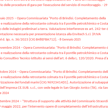
o delle procedure di gara per l’esecuzione del servizio di monitoraggio.
- 29
nnaio 2025 – Opera Commissariata “Porto di Brindisi. Completamento della
realizzazione della retrostante colmata tra il pontile petrolchimico e Costa
lle indagini preliminari a terra. Valutazione interferenze ex art. 242-ter 
zione necessaria per presentazione istanza alla Envitech S.r.l. (P.IVA
del d. lgs. n. 36/2023 [CIG B48EFBA712].
- 8 Gennaio 2025
novembre 2024 – Opera Commissariata: “Porto di Brindisi. Completamento d
realizzazione della retrostante colmata tra il pontile petrolchimico e Costa
nsultivo Tecnico istituito ai sensi dell’art. 6 della L. 120/2020. Presa d’
ttobre 2024 – Opera Commissariata: “Porto di Brindisi. Completamento dell
realizzazione della retrostante colmata tra il pontile petrolchimico e Costa
zzazione dei fondali marini [CIG 96923414D1]. Autorizzazione al subappal
ell’impresa CE.SUB. s.r.l., con sede legale in San Giorgio Jonico (TA), via Sa
re 2024
tembre 2024 – “Struttura di supporto alle attività del Commissario Straordi
9 maggio 2022, per l’intervento opere di completamento dell’infrastruttura