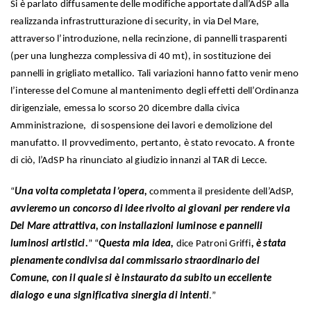
Si è parlato diffusamente delle modifiche apportate dall’AdSP alla
realizzanda infrastrutturazione di security, in via Del Mare,
attraverso l’introduzione, nella recinzione, di pannelli trasparenti
(per una lunghezza complessiva di 40 mt), in sostituzione dei
pannelli in grigliato metallico. Tali variazioni hanno fatto venir meno
l’interesse del Comune al mantenimento degli effetti dell’Ordinanza
dirigenziale, emessa lo scorso 20 dicembre dalla civica
Amministrazione, di sospensione dei lavori e demolizione del
manufatto. Il provvedimento, pertanto, è stato revocato. A fronte
di ciò, l’AdSP ha rinunciato al giudizio innanzi al TAR di Lecce.
“
Una volta completata l’opera,
commenta il presidente dell’AdSP,
avvieremo un concorso di idee rivolto ai giovani per rendere via
Del Mare attrattiva, con installazioni luminose e pannelli
luminosi artistici.
” “
Questa mia idea,
dice Patroni Griffi
, è stata
pienamente condivisa dal commissario straordinario del
Comune, con il quale si è instaurato da subito un eccellente
dialogo e una significativa sinergia di intenti
.”