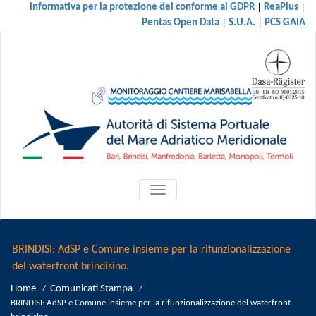
|
|
informativa per la protezione dei conforme al GDPR
ReaPlus
|
|
Pentas Open Data
S.U.A.
PCS GAIA
ATTIVA/DISATTIVA
MENU
DI
NAVIGAZIONE
BRINDISI: AdSP e Comune insieme per la rifunzionalizzazione
del waterfront brindisino.
Home
Comunicati Stampa
/
/
BRINDISI: AdSP e Comune insieme per la rifunzionalizzazione del waterfront