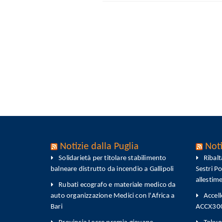
Notizie dalla Puglia
Noti
Solidarietà per titolare stabilimento
Ribal
balneare distrutto da incendio a Gallipoli
Sestri P
allestim
Rubati ecografo e materiale medico da
auto organizzazione Medici con l'Africa a
Accell
Bari
ACCX300-