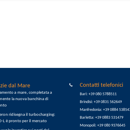
Contatti telefonici
zie dal Mare
tamento a mare, completata a
Bari: +39 080 5788511
onente la nuova banchina di
Brindisi: +39 0831 562649
ento
Manfredonia: +39 0884 53854
eron ridisegna il turbocharging:
Barletta: +39 0883 531479
L è pronto per il mercato
Monopoli: +39 080 9376645