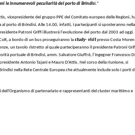
ani le innumerevoli peculiarità del porto di Brindis
i.”
ttis, vicepresidente del gruppo PPE del Comitato europeo delle Regioni, h
l porto di Brindisi. Alle 14.00, infatti, i partecipanti si sposteranno nella
residente Patroni Griffi illustrerà l’evoluzione del porto dal 2003 ad oggi.
CoR, a bordo di un bus proseguiranno la
study- visit
presso Costa Moren
renze, un tavolo ristretto al quale parteciperanno il presidente Patroni Griffi
orità portuale di Brindisi, amm. Salvatore Giuffrè, l’ingegner Francesco D
l presidente Antonio Tajani e Mauro D’Attis. Nel corso della riunione, si
Brindisi nella Rete Centrale Europea che attualmente include solo i porti di
 dell’Organismo di partenariato e rappresentanti del cluster marittimo e