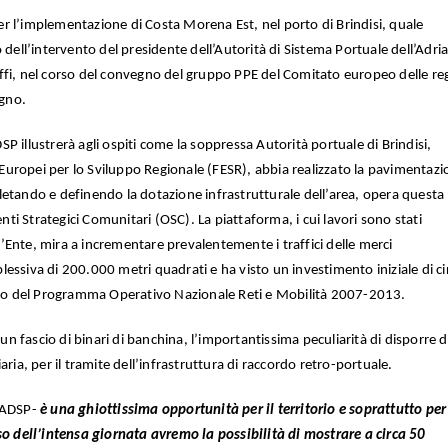
 per l’implementazione di Costa Morena Est, nel porto di Brindisi, quale
o dell’intervento del presidente dell’Autorità di Sistema Portuale dell’Adria
ffi, nel corso del convegno del gruppo PPE del Comitato europeo delle re
ugno.
ADSP illustrerà agli ospiti come la soppressa Autorità portuale di Brindisi,
uropei per lo Sviluppo Regionale (FESR), abbia realizzato la pavimentazi
etando e definendo la dotazione infrastrutturale dell’area, opera questa
i Strategici Comunitari (OSC). La piattaforma, i cui lavori sono stati
ll’Ente, mira a incrementare prevalentemente i traffici delle merci
essiva di 200.000 metri quadrati e ha visto un investimento iniziale di ci
bito del Programma Operativo Nazionale Reti e Mobilità 2007-2013.
 un fascio di binari di banchina, l’importantissima peculiarità di disporre d
ria, per il tramite dell’infrastruttura di raccordo retro-portuale.
l’ADSP-
è una ghiottissima opportunità per il territorio e soprattutto per
so dell’intensa giornata avremo la possibilità di mostrare a circa 50