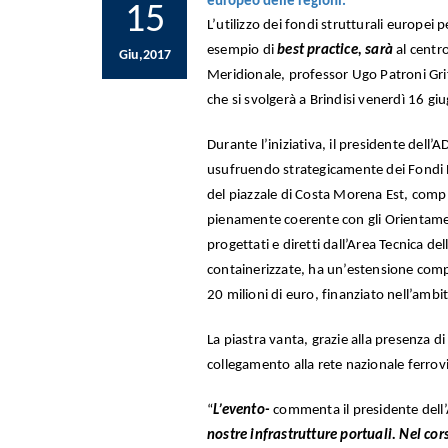
europeo delle regioni.
15
L’utilizzo dei fondi strutturali europei
esempio di
best practice, sarà
al centr
Giu,2017
Meridionale, professor Ugo Patroni Gri
che si svolgerà a Brindisi venerdì 16 gi
Durante l’iniziativa, il presidente dell’
usufruendo strategicamente dei Fondi E
del piazzale di Costa Morena Est, compl
pienamente coerente con gli Orientament
progettati e diretti dall’Area Tecnica de
containerizzate, ha un’estensione compl
20 milioni di euro, finanziato nell’am
La piastra vanta, grazie alla presenza di
collegamento alla rete nazionale ferrovia
“
L’evento-
commenta il presidente del
nostre infrastrutture portuali. Nel cor