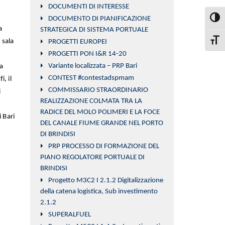
DOCUMENTI DI INTERESSE
DOCUMENTO DI PIANIFICAZIONE
Attiva
a
STRATEGICA DI SISTEMA PORTUALE
 sala
PROGETTI EUROPEI
Attiva
PROGETTI PON I&R 14-20
Variante localizzata – PRP Bari
a
CONTEST #contestadspmam
, il
COMMISSARIO STRAORDINARIO
i
REALIZZAZIONE COLMATA TRA LA
RADICE DEL MOLO POLIMERI E LA FOCE
 Bari
DEL CANALE FIUME GRANDE NEL PORTO
DI BRINDISI
PRP PROCESSO DI FORMAZIONE DEL
PIANO REGOLATORE PORTUALE DI
BRINDISI
Progetto M3C2 I 2.1.2 Digitalizzazione
della catena logistica, Sub investimento
2.1.2
SUPERALFUEL