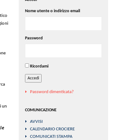
Nome utente o indirizzo email
tico
gioni
Password
one
Ricordami
Accedi
rca
Password dimenticata?
i un
COMUNICAZIONE
AVVISI
 le
CALENDARIO CROCIERE
COMUNICATI STAMPA