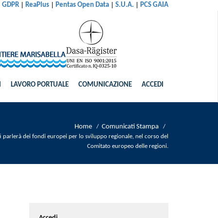
|
|
|
|
al GDPR
ReaPlus
Pentas Open Data
S.U.A.
PCS GAIA
I
LAVORO PORTUALE
COMUNICAZIONE
ACCEDI
Home
Comunicati Stampa
/
/
fi parlerà dei fondi europei per lo sviluppo regionale, nel corso del
Comitato europeo delle regioni.
Accedi