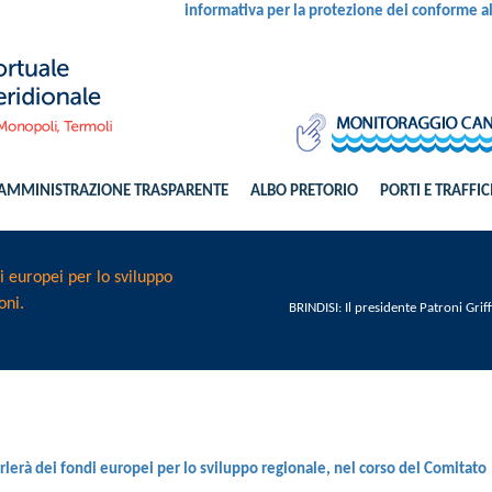
informativa per la protezione dei conforme 
AMMINISTRAZIONE TRASPARENTE
ALBO PRETORIO
PORTI E TRAFFIC
di europei per lo sviluppo
oni.
BRINDISI: Il presidente Patroni Grif
arlerà dei fondi europei per lo sviluppo regionale, nel corso del Comitato