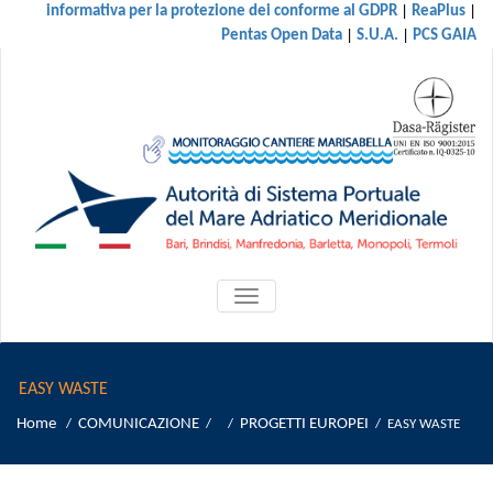
|
|
informativa per la protezione dei conforme al GDPR
ReaPlus
|
|
Pentas Open Data
S.U.A.
PCS GAIA
ATTIVA/DISATTIVA
MENU
DI
NAVIGAZIONE
EASY WASTE
Home
COMUNICAZIONE
PROGETTI EUROPEI
/
/ /
/
EASY WASTE