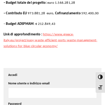
– Budget totale del progetto:
euro 1.566.281,28
– Contributo EU
973.881,28 euro,
Cofinanziamento
592.400,00
–
Budget ADSPMAM
: € 212.849,43
Link di approfondimento :
https://www.greece-
italy.eu/project/easy-waste-efficient-ports-waste-management-
solutions-for-blue-circular-economy/
Accedi
Attiva
Nome utente o indirizzo email
Attiva
Password