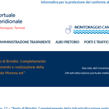
informativa per la protezione dei conforme 
AMMINISTRAZIONE TRASPARENTE
ALBO PRETORIO
PORTI E TRAFFIC
o di Brindisi. Completamento
amento e realizzazione della
Decreto del Commissa
osta Morena est”
infrastrutturazione portuale media
n. 11 – “Porto di Brindisi. Completamento della infrastrutturazione port