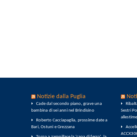
Notizie dalla Puglia
Noti
Cade dal secondo piano, grave una
Ribal
bambina di sei anni nel Brindisino
Sestri P
allestim
Roberto Cacciapaglia, prossime date a
Bari, Ostuni e Grezzana
Accell
ACCX300-
Torna a zampillare la 'capa di ferro', la