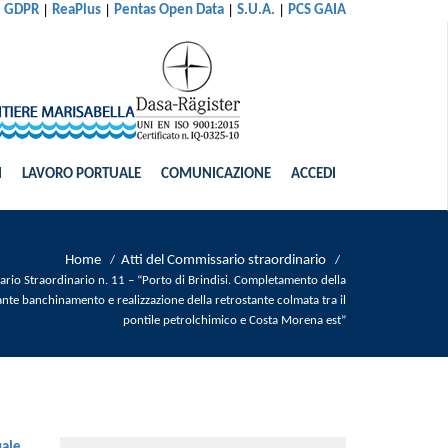
|
|
|
|
al GDPR
ReaPlus
Pentas Open Data
S.U.A.
PCS GAIA
I
LAVORO PORTUALE
COMUNICAZIONE
ACCEDI
Home
Atti del Commissario straordinario
/
/
rio Straordinario n. 11 – “Porto di Brindisi. Completamento della
nte banchinamento e realizzazione della retrostante colmata tra il
pontile petrolchimico e Costa Morena est”
uale