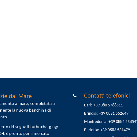
Contatti telefonici
zie dal Mare
tamento a mare, completata a
Bari: +39 080 5788511
onente la nuova banchina di
Brindisi: +39 0831 562649
ento
Manfredonia: +39 0884 53854
eron ridisegna il turbocharging:
Barletta: +39 0883 531479
L è pronto per il mercato