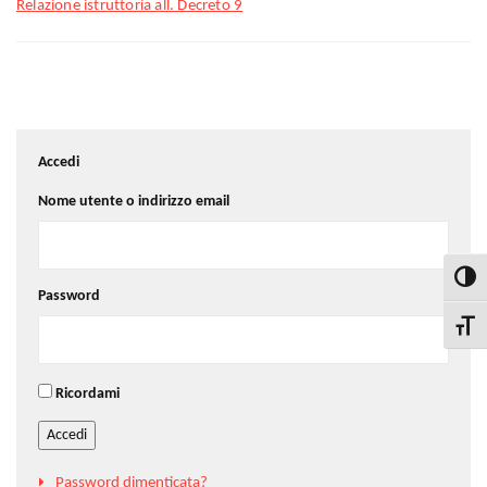
Relazione istruttoria all. Decreto 9
Accedi
Nome utente o indirizzo email
Attiva
Password
Attiva
Ricordami
Accedi
Password dimenticata?