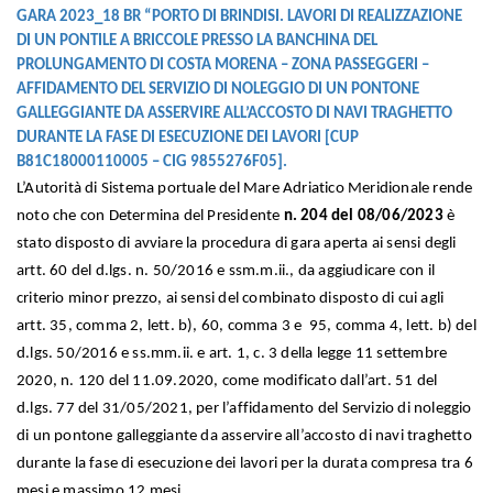
GARA 2023_18 BR “PORTO DI BRINDISI. LAVORI DI REALIZZAZIONE
DI UN PONTILE A BRICCOLE PRESSO LA BANCHINA DEL
PROLUNGAMENTO DI COSTA MORENA – ZONA PASSEGGERI –
AFFIDAMENTO DEL SERVIZIO DI NOLEGGIO DI UN PONTONE
GALLEGGIANTE DA ASSERVIRE ALL’ACCOSTO DI NAVI TRAGHETTO
DURANTE LA FASE DI ESECUZIONE DEI LAVORI [CUP
B81C18000110005 – CIG 9855276F05].
L’Autorità di Sistema portuale del Mare Adriatico Meridionale rende
noto che con Determina del Presidente
n. 204 del 08/06/2023
è
stato disposto di avviare la procedura di gara aperta ai sensi degli
artt. 60 del d.lgs. n. 50/2016 e ssm.m.ii., da aggiudicare con il
criterio minor prezzo, ai sensi del combinato disposto di cui agli
artt. 35, comma 2, lett. b), 60, comma 3 e 95, comma 4, lett. b) del
d.lgs. 50/2016 e ss.mm.ii. e art. 1, c. 3 della legge 11 settembre
2020, n. 120 del 11.09.2020, come modificato dall’art. 51 del
d.lgs. 77 del 31/05/2021, per l’affidamento del Servizio di noleggio
di un pontone galleggiante da asservire all’accosto di navi traghetto
durante la fase di esecuzione dei lavori per la durata compresa tra 6
mesi e massimo 12 mesi.