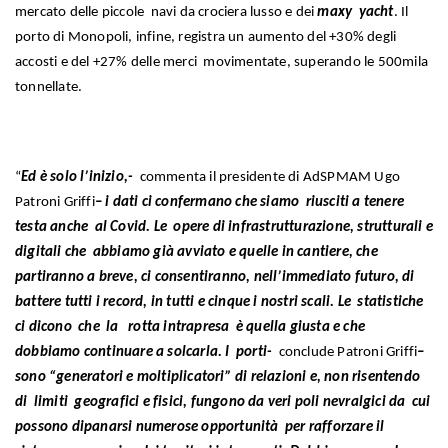
mercato delle piccole navi da crociera lusso e dei
maxy yacht
. Il
porto di Monopoli, infine, registra un aumento del +30% degli
accosti e del +27% delle merci movimentate, superando le 500mila
tonnellate.
“
Ed è solo l’inizio,-
commenta il presidente di AdSPMAM Ugo
Patroni Griffi
– i dati ci confermano che siamo riusciti a tenere
testa anche al Covid. Le opere di infrastrutturazione, strutturali e
digitali che abbiamo già avviato e quelle in cantiere, che
partiranno a breve, ci consentiranno, nell’immediato futuro, di
battere tutti i record, in tutti e cinque i nostri scali. Le statistiche
ci dicono che la rotta intrapresa è quella giusta e che
dobbiamo continuare a solcarla. I porti-
conclude Patroni Griffi
–
sono “generatori e moltiplicatori” di relazioni e, non risentendo
di limiti geografici e fisici, fungono da veri poli nevralgici da cui
possono dipanarsi numerose opportunità per rafforzare il