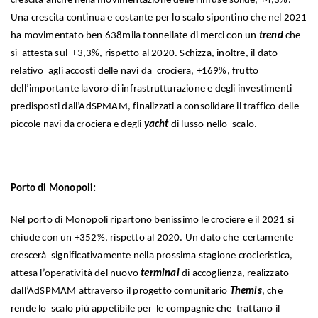
crescita anche nella movimentazione delle rinfuse solide, +4,3%.
Una crescita continua e costante per lo scalo sipontino che nel 2021
ha movimentato ben 638mila tonnellate di merci con un
trend
che
si attesta sul +3,3%, rispetto al 2020. Schizza, inoltre, il dato
relativo agli accosti delle navi da crociera, +169%, frutto
dell’importante lavoro di infrastrutturazione e degli investimenti
predisposti dall’AdSPMAM, finalizzati a consolidare il traffico delle
piccole navi da crociera e degli
yacht
di lusso nello scalo.
Porto di Monopoli:
Nel porto di Monopoli ripartono benissimo le crociere e il 2021 si
chiude con un +352%, rispetto al 2020. Un dato che certamente
crescerà significativamente nella prossima stagione crocieristica,
attesa l’operatività del nuovo
terminal
di accoglienza, realizzato
dall’AdSPMAM attraverso il progetto comunitario
Themis
, che
rende lo scalo più appetibile per le compagnie che trattano il