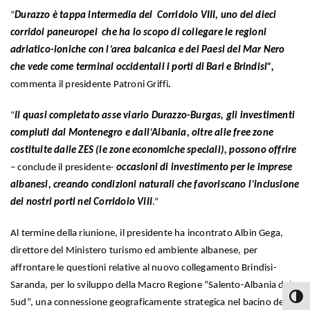
“
Durazzo è tappa intermedia del Corridoio VIII, uno dei dieci
corridoi paneuropei che ha lo scopo di collegare le regioni
adriatico-ioniche con l’area balcanica e dei Paesi del Mar Nero
che vede come terminal occidentali i porti di Bari e Brindisi”,
commenta il presidente Patroni Griffi
.
“
Il quasi completato asse viario Durazzo-Burgas,
gli investimenti
compiuti dal Montenegro e dall’Albania, oltre alle free zone
costituite dalle ZES (le zone economiche speciali), possono offrire
– conclude il presidente-
occasioni di investimento per le imprese
albanesi, creando condizioni naturali che favoriscano l’inclusione
dei nostri porti nel Corridoio VIII
.”
Al termine della riunione, il presidente ha incontrato Albin Gega,
direttore del Ministero turismo ed ambiente albanese, per
affrontare le questioni relative al nuovo collegamento Brindisi-
Saranda, per lo sviluppo della Macro Regione “Salento-Albania del
Attiva
Sud”, una connessione geograficamente strategica nel bacino del