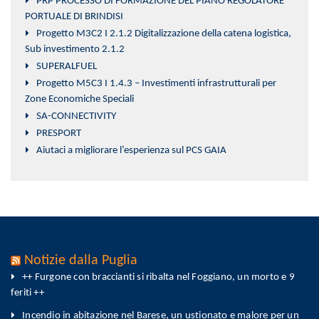
PRP PROCESSO DI FORMAZIONE DEL PIANO REGOLATORE
PORTUALE DI BRINDISI
Progetto M3C2 I 2.1.2 Digitalizzazione della catena logistica,
Sub investimento 2.1.2
SUPERALFUEL
Progetto M5C3 I 1.4.3 – Investimenti infrastrutturali per
Zone Economiche Speciali
SA-CONNECTIVITY
PRESPORT
Aiutaci a migliorare l’esperienza sul PCS GAIA
Notizie dalla Puglia
++ Furgone con braccianti si ribalta nel Foggiano, un morto e 9
feriti ++
Incendio in abitazione nel Barese, un ustionato e malore per un