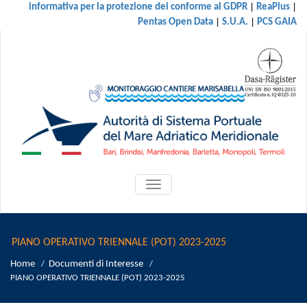
|
|
informativa per la protezione dei conforme al GDPR
ReaPlus
|
|
Pentas Open Data
S.U.A.
PCS GAIA
ATTIVA/DISATTIVA
MENU
DI
NAVIGAZIONE
PIANO OPERATIVO TRIENNALE (POT) 2023-2025
Home
Documenti di Interesse
/
/
PIANO OPERATIVO TRIENNALE (POT) 2023-2025