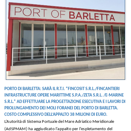
PORTO DI BARLETTA: SARÀ IL R.T.I. “FINCOSIT S.R.L./FINCANTIERI
INFRASTRUCTURE OPERE MARITTIME S.P.A./ZETA S.R.L. /E-MARINE
S.R.L.” AD EFFETTUARE LA PROGETTAZIONE ESECUTIVA E I LAVORI DI
PROLUNGAMENTO DEI MOLI FORANEI DEL PORTO DI BARLETTA.
COSTO COMPLESSIVO DELL’APPALTO 38 MILIONI DI EURO.
L’Autorità di Sistema Portuale del Mare Adriatico Meridionale
(AdSPMAM) ha aggiudicato l’appalto per l’espletamento del