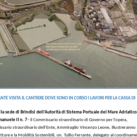
ANTE VISITA IL CANTIERE DOVE SONO IN CORSO I LAVORI PER LA CASSA DI
la sede di Brindisi dell’Autorità di Sistema Portuale del Mare Adriatico
anuele II n. 7
– il Commissario straordinario di Governo per l’opera,
issario straordinario dell’Ente, Ammiraglio Vincenzo Leone, illustreranno 
utture e la Mobilità Sostenibili, on. Tullio Ferrante, delegato al coordinam