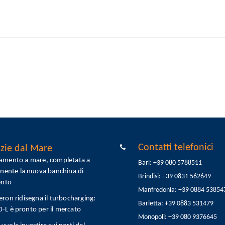
Contatti telefonici
zie dal Mare
tamento a mare, completata a
Bari: +39 080 5788511
onente la nuova banchina di
Brindisi: +39 0831 562649
ento
Manfredonia: +39 0884 53854
eron ridisegna il turbocharging:
Barletta: +39 0883 531479
L è pronto per il mercato
Monopoli: +39 080 9376645