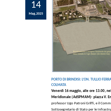
14
Mag,2025
PORTO DI BRINDISI: L’ON. TULLIO FERR
COLMATA
Venerdì 16 maggio, alle ore 13.00, nel
Meridionale (AdSPMAM)- piazza V. Em
professor Ugo Patroni Griffi, e il Comm
Sottosegretario di Stato per le Infrastr