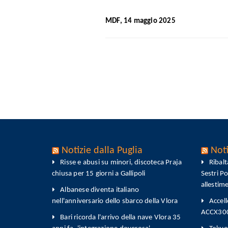
MDF, 14 maggio 2025
Notizie dalla Puglia
Noti
Risse e abusi su minori, discoteca Praja
Ribal
chiusa per 15 giorni a Gallipoli
Sestri P
allestim
Albanese diventa italiano
nell'anniversario dello sbarco della Vlora
Accell
ACCX300-
Bari ricorda l'arrivo della nave Vlora 35