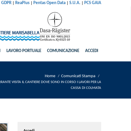
|
|
|
|
al GDPR
ReaPlus
Pentas Open Data
S.U.A.
PCS GAIA
I
LAVORO PORTUALE
COMUNICAZIONE
ACCEDI
Home
Comunicati Stampa
/
/
ERRANTE VISITA IL CANTIERE DOVE SONO IN CORSO I LAVORI PER LA
CASSA DI COLMATA
Accedi