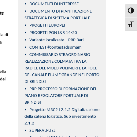
DOCUMENTI DI INTERESSE
DOCUMENTO DI PIANIFICAZIONE
Attiva
te
STRATEGICA DI SISTEMA PORTUALE
PROGETTI EUROPEI
Attiva
PROGETTI PON I&R 14-20
ia di
Variante localizzata – PRP Bari
di
CONTEST #contestadspmam
COMMISSARIO STRAORDINARIO
REALIZZAZIONE COLMATA TRA LA
RADICE DEL MOLO POLIMERI E LA FOCE
ella
DEL CANALE FIUME GRANDE NEL PORTO
del
DI BRINDISI
PRP PROCESSO DI FORMAZIONE DEL
PIANO REGOLATORE PORTUALE DI
BRINDISI
Progetto M3C2 I 2.1.2 Digitalizzazione
della catena logistica, Sub investimento
2.1.2
SUPERALFUEL