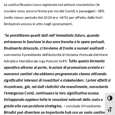
Le uniche flessioni sono registrate nel settore crocieristico (le
crociere sono ancora ferme per via del Covid) e passeggeri -38%
(nello stesso periodo del 2020 era -46%) per effetto delle forti
limitazioni ancora in atto negli spostamenti.
“
Se proiettiamo questi dati nell’immediato futuro, quando
entreranno in funzione le due zone franche e le opere portuali,
finalmente sbloccate, ci troviamo di fronte a numeri esaltanti
–
commenta il presidente dell’Autorità di Sistema Portuale del Mare
Adriatico Meridionale Ugo Patroni Griffi.
Tutto questo fermento
operativo attorno al porto, le azioni di promozione avviate e i
numerosi cantieri che abbiamo programmato stanno attirando
significativi interessi di investitori e stakeholders. I primi effetti si
riscontrano, già, nei dati statistici che mensilmente, nonostante
l’emergenza Covid, continuano la loro significativa ascesa.
Attiva
Sviluppando appieno tutte le vocazioni naturali dello scalo e
grazie alla sua posizione strategica, –
conclude il Presidente-
Attiva
Brindisi può diventare un importante hub con un ruolo cardine