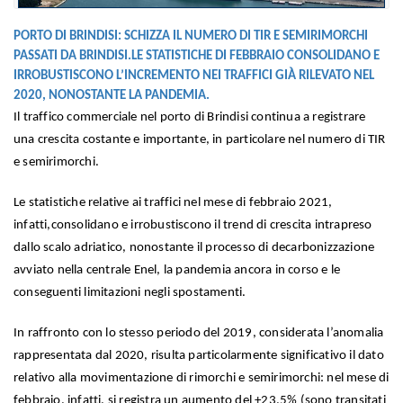
PORTO DI BRINDISI: SCHIZZA IL NUMERO DI TIR E SEMIRIMORCHI
PASSATI DA BRINDISI.LE STATISTICHE DI FEBBRAIO CONSOLIDANO E
IRROBUSTISCONO L’INCREMENTO NEI TRAFFICI GIÀ RILEVATO NEL
2020, NONOSTANTE LA PANDEMIA.
Il traffico commerciale nel porto di Brindisi continua a registrare
una crescita costante e importante, in particolare nel numero di TIR
e semirimorchi.
Le statistiche relative ai traffici nel mese di febbraio 2021,
infatti,consolidano e irrobustiscono il trend di crescita intrapreso
dallo scalo adriatico, nonostante il processo di decarbonizzazione
avviato nella centrale Enel, la pandemia ancora in corso e le
conseguenti limitazioni negli spostamenti.
In raffronto con lo stesso periodo del 2019, considerata l’anomalia
rappresentata dal 2020, risulta particolarmente significativo il dato
relativo alla movimentazione di rimorchi e semirimorchi: nel mese di
febbraio, infatti, si registra un aumento del +23,5% (sono transitati