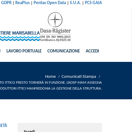
|
|
|
|
al GDPR
ReaPlus
Pentas Open Data
S.U.A.
PCS GAIA
I
LAVORO PORTUALE
COMUNICAZIONE
ACCEDI
Home
Comunicati Stampa
/
/
TO ITTICO PRESTO TORNERÀ IN FUNZIONE. L’ADSP MAM ASSEGNA
ODUTTORI ITTICI MANFREDONIA LA GESTIONE DELLA STRUTTURA.
IETÀ
Accedi