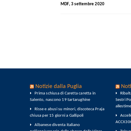
MDF, 3 settembre 2020
Notizie dalla Puglia
Noti
Prima schiusa di Caretta caretta in
Ribal
Salento, nascono 19 tartarughine
Sestri P
allestim
Risse e abusi su minori, discoteca Praja
chiusa per 15 giorni a Gallipoli
Accell
ACCX300-
Albanese diventa italiano