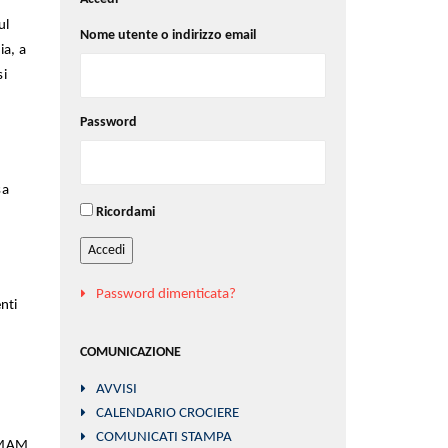
ul
Nome utente o indirizzo email
ia, a
si
Password
sa
Ricordami
Accedi
Password dimenticata?
nti
COMUNICAZIONE
AVVISI
CALENDARIO CROCIERE
COMUNICATI STAMPA
P MAM