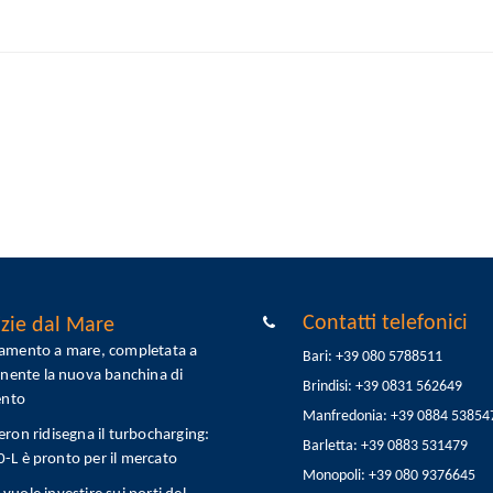
Contatti telefonici
zie dal Mare
tamento a mare, completata a
Bari: +39 080 5788511
onente la nuova banchina di
Brindisi: +39 0831 562649
ento
Manfredonia: +39 0884 53854
eron ridisegna il turbocharging:
Barletta: +39 0883 531479
L è pronto per il mercato
Monopoli: +39 080 9376645