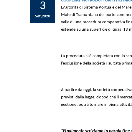
COOPERATIVA PRODUTTORI ITTICI MAN
3
L’Autorità di Sistema Portuale del Mare 
Molo di Tramontana del porto commercia
Set,2020
valle di una procedura comparativa fina
estende su una superficie di quasi 13 m
La procedura si è completata con lo sco
l’esclusione della società risultata pri
A partire da oggi, la società cooperati
previsti dalla legge, dopodiché il merca
gestione, potrà tornare in piena attività
“Finalmente scriviamo la parola fine 