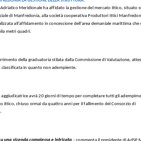
FREDONIA LA GESTIONE DELLA STRUTTURA.
Adriatico Meridionale ha affidato la gestione del mercato ittico, situato s
le di Manfredonia, alla società cooperativa Produttori Ittici Manfredon
lizzata all’affidamento in concessione dell’area demaniale marittima che 
ila metri quadri.
rrimento della graduatoria stilata dalla Commissione di Valutazione, atte
ma classificata in quanto non adempiente.
va aggiudicatrice avrà 20 giorni di tempo per completare tutti gli adempime
to ittico, chiuso ormai da quattro anni per il fallimento del Consorzio di
.
su una vicenda complessa e intricata
,- commenta il presidente di AdS