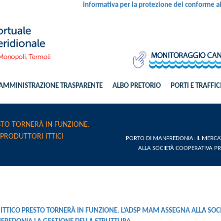
informativa per la protezione dei conforme 
AMMINISTRAZIONE TRASPARENTE
ALBO PRETORIO
PORTI E TRAFFIC
STO TORNERÀ IN FUNZIONE.
PRODUTTORI ITTICI
PORTO DI MANFREDONIA: IL MERCA
ALLA SOCIETÀ COOPERATIVA PR
ITTICO PRESTO TORNERÀ IN FUNZIONE. L’ADSP MAM ASSEGNA ALLA SOC