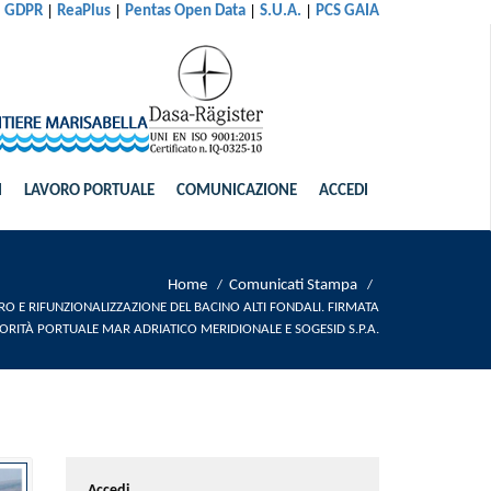
|
|
|
|
al GDPR
ReaPlus
Pentas Open Data
S.U.A.
PCS GAIA
I
LAVORO PORTUALE
COMUNICAZIONE
ACCEDI
Home
Comunicati Stampa
/
/
 E RIFUNZIONALIZZAZIONE DEL BACINO ALTI FONDALI. FIRMATA
RITÀ PORTUALE MAR ADRIATICO MERIDIONALE E SOGESID S.P.A.
Accedi