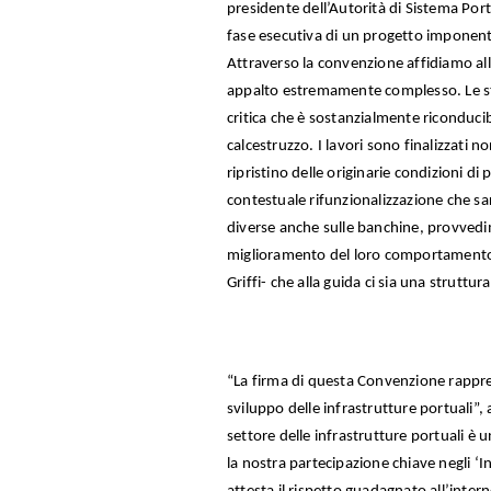
presidente dell’Autorità di Sistema Por
fase esecutiva di un progetto imponente
Attraverso la convenzione affidiamo alla
appalto estremamente complesso. Le str
critica che è sostanzialmente riconducib
calcestruzzo. I lavori sono finalizzati no
ripristino delle originarie condizioni di
contestuale rifunzionalizzazione che sa
diverse anche sulle banchine, provvedim
miglioramento del loro comportamento 
Griffi- che alla guida ci sia una strutt
“La firma di questa Convenzione rappre
sviluppo delle infrastrutture portuali”,
settore delle infrastrutture portuali è 
la nostra partecipazione chiave negli ‘I