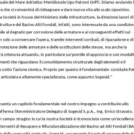
tuale del Mare Adriatico Meridionale Ugo Patroni Griffi. Stiamo avviando 
 che ci consentirà di ridisegnare e dare nuova vita allo scalo sipontino.
 Società in house del Ministero delle Infrastrutture, la direzione lavori di
utture del Bacino Alti Fondali, infatti, sono interessate da una condizio
ile al degrado per corrosione delle armature e ai conseguenti effetti sul
n solo a conservare l’opera, tramite interventi corticali, di riparazione e di
 protezione delle armature e delle sostituzioni delle stesse, ma anche la
rà ottenuta attuando, in particolare sul pontile di approccio e con modali
enti che riguardano il consolidamento strutturale degli elementi e il
sotto l’azione sismica. Proprio per questo è fondamentale- conclude Pa
ura articolata e altamente specializzata, come appunto Sogesid.”
senta un capitolo fondamentale nel nostro impegno a contribuire allo
 afferma l’Amministratore Delegato di Sogesid S.p.A., Ing. Errico Stravato. 
un campo stragico in cui la nostra Società è riconosciuta come un’eccellenz
nterventi di Recupero e Rifunzionalizzazione del Bacino ad Alti Fondali (BA