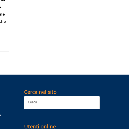
lla
o
ine
 che
Cerca nel sito
7
Utenti online