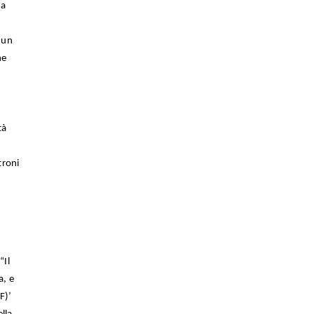
la
 un
ne
tà
troni
“Il
a, e
F)’