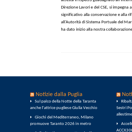
attesta il rispetto guadagnato all’inte
Direzione Lavori e del CSE, si impegna 
significativo alla conservazione e alla 
all’Autorità di Sistema Portuale del Mar
ha dato inizio alla nostra collaborazio
Notizie dalla Puglia
Noti
Sul palco della Notte della Taranta
Ribal
anche l'attrice pugliese Giulia Vecchio
Sestri P
allestim
Giochi del Mediterraneo, Milano
promuove Taranto 2026 in metro
Accell
ACCX300-