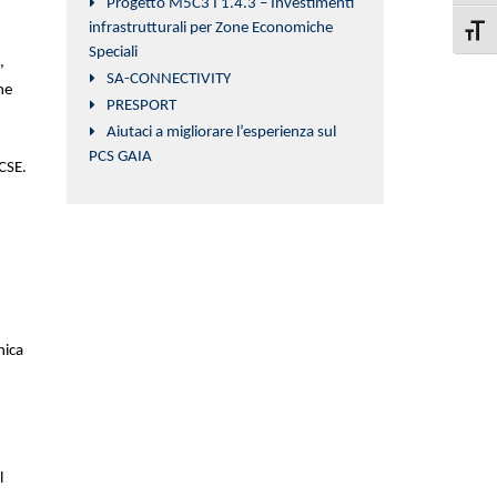
Progetto M5C3 I 1.4.3 – Investimenti
infrastrutturali per Zone Economiche
Attiva
Speciali
,
SA-CONNECTIVITY
ne
PRESPORT
Aiutaci a migliorare l’esperienza sul
PCS GAIA
 CSE.
nica
l