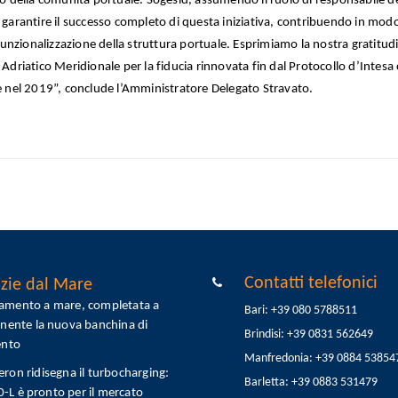
rno della comunità portuale. Sogesid, assumendo il ruolo di responsabile de
a garantire il successo completo di questa iniziativa, contribuendo in mod
rifunzionalizzazione della struttura portuale. Esprimiamo la nostra gratitud
 Adriatico Meridionale per la fiducia rinnovata fin dal Protocollo d’Intesa
ne nel 2019”, conclude l’Amministratore Delegato Stravato.
Contatti telefonici
zie dal Mare
tamento a mare, completata a
Bari: +39 080 5788511
onente la nuova banchina di
Brindisi: +39 0831 562649
ento
Manfredonia: +39 0884 53854
eron ridisegna il turbocharging:
Barletta: +39 0883 531479
L è pronto per il mercato