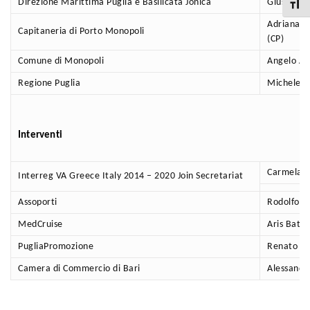
Direzione Marittima Puglia e Basilicata Jonica
Giuseppe 
Attiva
Adriana P
Capitaneria di Porto Monopoli
(CP)
Comune di Monopoli
Angelo An
Regione Puglia
Michele E
Interventi
Carmela S
Interreg VA Greece Italy 2014 – 2020 Join Secretariat
Assoporti
Rodolfo G
MedCruise
Aris Batso
PugliaPromozione
Renato Gr
Camera di Commercio di Bari
Alessandr