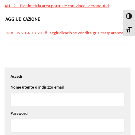
ALL. 2 – Planimetria area portuale con vincoli aeronautici
Attiva
AGGIUDICAZIONE
Attiva
DP n. 355_04.10.2018_aggiudicazione vendita gru_trasparenza
Accedi
Nome utente o indirizzo email
Password