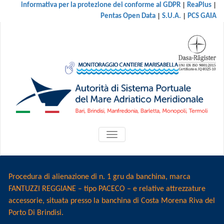
|
|
informativa per la protezione dei conforme al GDPR
ReaPlus
|
|
Pentas Open Data
S.U.A.
PCS GAIA
ATTIVA/DISATTIVA
MENU
DI
NAVIGAZIONE
Procedura di alienazione di n. 1 gru da banchina, marca
FANTUZZI REGGIANE – tipo PACECO – e relative attrezzature
accessorie, situata presso la banchina di Costa Morena Riva del
Porto Di Brindisi.