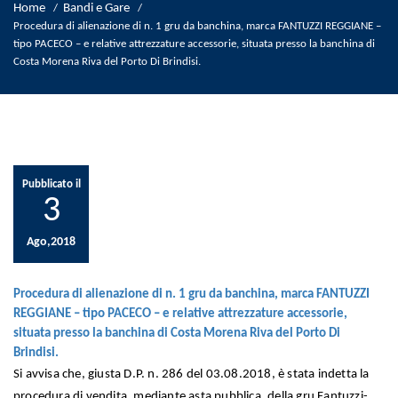
Home
Bandi e Gare
/
/
Procedura di alienazione di n. 1 gru da banchina, marca FANTUZZI REGGIANE –
tipo PACECO – e relative attrezzature accessorie, situata presso la banchina di
Costa Morena Riva del Porto Di Brindisi.
Pubblicato il
3
Ago,2018
Procedura di alienazione di n. 1 gru da banchina, marca FANTUZZI
REGGIANE – tipo PACECO – e relative attrezzature accessorie,
situata presso la banchina di Costa Morena Riva del Porto Di
Brindisi.
Si avvisa che, giusta D.P. n. 286 del 03.08.2018, è stata indetta la
procedura di vendita, mediante asta pubblica, della gru Fantuzzi-