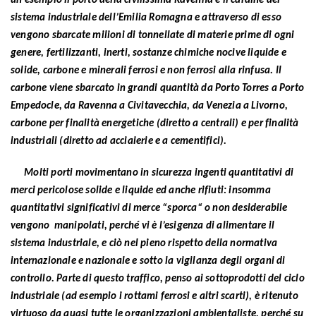
un esempio il porto della civilissima Ravenna è il cardine del
sistema industriale dell’Emilia Romagna e attraverso di esso
vengono sbarcate milioni di tonnellate di materie prime di ogni
genere, fertilizzanti, inerti, sostanze chimiche nocive liquide e
solide, carbone e minerali ferrosi e non ferrosi alla rinfusa. Il
carbone viene sbarcato in grandi quantità da Porto Torres a Porto
Empedocle, da Ravenna a Civitavecchia, da Venezia a Livorno,
carbone per finalità energetiche (diretto a centrali) e per finalità
industriali (diretto ad acciaierie e a cementifici).
Molti porti movimentano in sicurezza ingenti quantitativi di
merci pericolose solide e liquide ed anche rifiuti: insomma
quantitativi significativi di merce “sporca“ o non desiderabile
vengono manipolati, perché vi è l’esigenza di alimentare il
sistema industriale, e ciò nel pieno rispetto della normativa
internazionale e nazionale e sotto la vigilanza degli organi di
controllo. Parte di questo traffico, penso ai sottoprodotti del ciclo
industriale (ad esempio i rottami ferrosi e altri scarti), è ritenuto
virtuoso da quasi tutte le organizzazioni ambientaliste, perché su