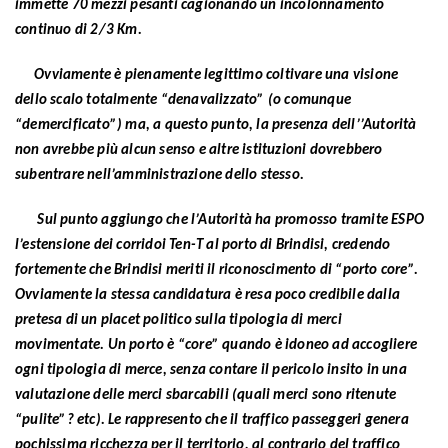
immette 70 mezzi pesanti cagionando un incolonnamento
continuo di 2/3 Km.
Ovviamente è pienamente legittimo coltivare una visione
dello scalo totalmente “denavalizzato” (o comunque
“demercificato”) ma, a questo punto, la presenza dell’’Autorità
non avrebbe più alcun senso e altre istituzioni dovrebbero
subentrare nell’amministrazione dello stesso.
Sul punto aggiungo che l’Autorità ha promosso tramite ESPO
l’estensione dei corridoi Ten-T al porto di Brindisi, credendo
fortemente che Brindisi meriti il riconoscimento di “porto core”.
Ovviamente la stessa candidatura è resa poco credibile dalla
pretesa di un placet politico sulla tipologia di merci
movimentate. Un porto è “core” quando è idoneo ad accogliere
ogni tipologia di merce, senza contare il pericolo insito in una
valutazione delle merci sbarcabili (quali merci sono ritenute
“pulite”? etc). Le rappresento che il traffico passeggeri genera
pochissima ricchezza per il territorio, al contrario del traffico