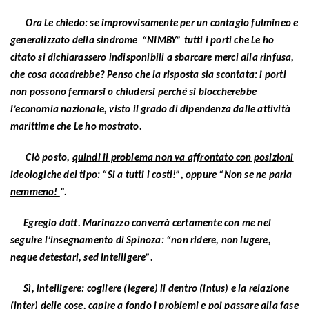
Ora Le chiedo: se improvvisamente per un contagio fulmineo e
generalizzato della sindrome “NIMBY” tutti i porti che Le ho
citato si dichiarassero indisponibili a sbarcare merci alla rinfusa,
che cosa accadrebbe? Penso che la risposta sia scontata: i porti
non possono fermarsi o chiudersi perché si bloccherebbe
l’economia nazionale, visto il grado di dipendenza dalle attività
marittime che Le ho mostrato.
Ciò posto,
quindi il problema non va affrontato con posizioni
ideologiche del tipo: “Si a tutti i costi!”, oppure “Non se ne parla
nemmeno!
“.
Egregio dott. Marinazzo converrà certamente con me nel
seguire l’insegnamento di Spinoza: “non ridere, non lugere,
neque detestari, sed intelligere”.
Sì, intelligere: cogliere (legere) il dentro (intus) e la relazione
(inter) delle cose, capire a fondo i problemi e poi passare alla fase