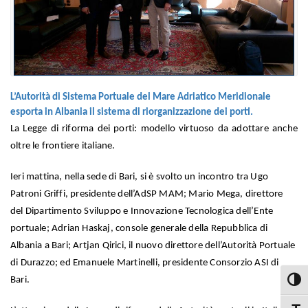
L’Autorità di Sistema Portuale del Mare Adriatico Meridionale
esporta in Albania il sistema di riorganizzazione dei porti.
La Legge di riforma dei porti: modello virtuoso da adottare anche
oltre le frontiere italiane.
Ieri mattina, nella sede di Bari, si è svolto un incontro tra Ugo
Patroni Griffi, presidente dell’AdSP MAM; Mario Mega, direttore
del Dipartimento Sviluppo e Innovazione Tecnologica dell’Ente
portuale; Adrian Haskaj, console generale della Repubblica di
Albania a Bari; Artjan Qirici, il nuovo direttore dell’Autorità Portuale
di Durazzo; ed Emanuele Martinelli, presidente Consorzio ASI di
Bari.
Attiva