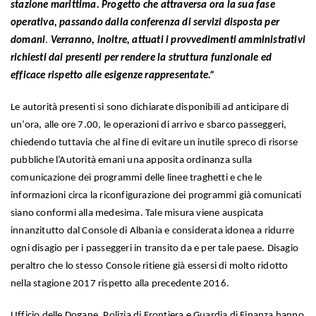
stazione marittima. Progetto che attraversa ora la sua fase
operativa, passando dalla conferenza di servizi disposta per
domani
.
Verranno, inoltre, attuati i provvedimenti amministrativi
richiesti dai presenti per rendere la struttura funzionale ed
efficace rispetto alle esigenze rappresentate.”
Le autorità presenti si sono dichiarate disponibili ad anticipare di
un’ora, alle ore 7.00, le operazioni di arrivo e sbarco passeggeri,
chiedendo tuttavia che al fine di evitare un inutile spreco di risorse
pubbliche l’Autorità emani una apposita ordinanza sulla
comunicazione dei programmi delle linee traghetti e che le
informazioni circa la riconfigurazione dei programmi già comunicati
siano conformi alla medesima. Tale misura viene auspicata
innanzitutto dal Console di Albania e considerata idonea a ridurre
ogni disagio per i passeggeri in transito da e per tale paese. Disagio
peraltro che lo stesso Console ritiene già essersi di molto ridotto
nella stagione 2017 rispetto alla precedente 2016.
Ufficio delle Dogane, Polizia di Frontiera e Guardia di Finanza hanno