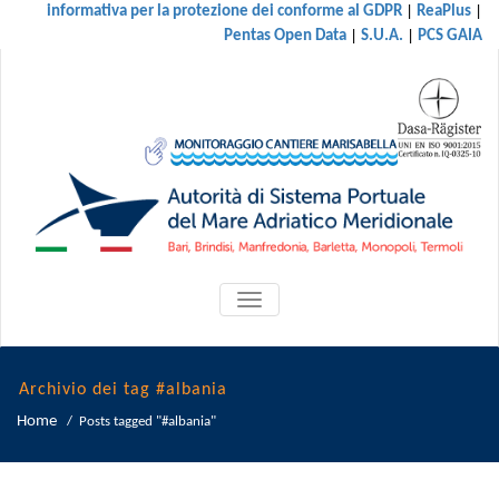
|
|
informativa per la protezione dei conforme al GDPR
ReaPlus
|
|
Pentas Open Data
S.U.A.
PCS GAIA
ATTIVA/DISATTIVA
MENU
DI
NAVIGAZIONE
Archivio dei tag #albania
Home
/
Posts tagged "#albania"