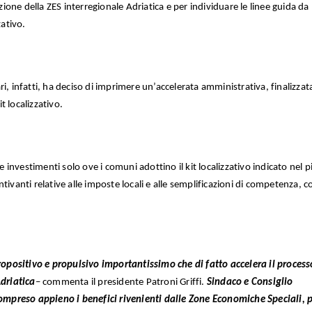
uzione della ZES interregionale Adriatica e per individuare le linee guida da
zativo.
i, infatti, ha deciso di imprimere un’accelerata amministrativa, finalizzat
it localizzativo.
re investimenti solo ove i comuni adottino il kit localizzativo indicato nel 
tivanti relative alle imposte locali e alle semplificazioni di competenza, 
positivo e propulsivo importantissimo che di fatto accelera il process
Adriatica
– commenta il presidente Patroni Griffi.
Sindaco e Consiglio
preso appieno i benefici rivenienti dalle Zone Economiche Speciali, 