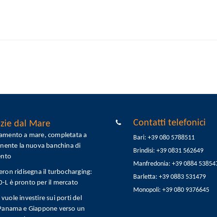
Contatti telefonici
zie dal Mare
tamento a mare, completata a
Bari: +39 080 5788511
onente la nuova banchina di
Brindisi: +39 0831 562649
ento
Manfredonia: +39 0884 53854
eron ridisegna il turbocharging:
Barletta: +39 0883 531479
L è pronto per il mercato
Monopoli: +39 080 9376645
vuole investire sui porti del
 Panama e Giappone verso un