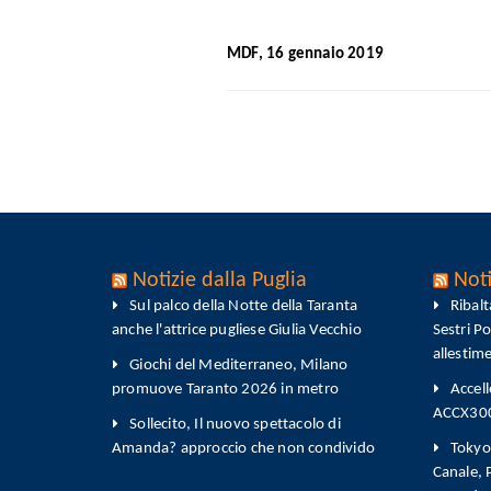
MDF, 16 gennaio 2019
Notizie dalla Puglia
Noti
Sul palco della Notte della Taranta
Ribal
anche l'attrice pugliese Giulia Vecchio
Sestri P
allestim
Giochi del Mediterraneo, Milano
promuove Taranto 2026 in metro
Accell
ACCX300-
Sollecito, Il nuovo spettacolo di
Amanda? approccio che non condivido
Tokyo 
Canale,