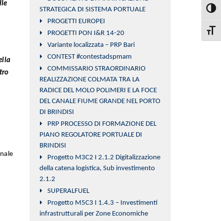
lle
STRATEGICA DI SISTEMA PORTUALE
Attiva
PROGETTI EUROPEI
Attiva
PROGETTI PON I&R 14-20
Variante localizzata – PRP Bari
CONTEST #contestadspmam
ella
COMMISSARIO STRAORDINARIO
tro
REALIZZAZIONE COLMATA TRA LA
RADICE DEL MOLO POLIMERI E LA FOCE
DEL CANALE FIUME GRANDE NEL PORTO
DI BRINDISI
PRP PROCESSO DI FORMAZIONE DEL
PIANO REGOLATORE PORTUALE DI
BRINDISI
nale
Progetto M3C2 I 2.1.2 Digitalizzazione
della catena logistica, Sub investimento
2.1.2
SUPERALFUEL
Progetto M5C3 I 1.4.3 – Investimenti
infrastrutturali per Zone Economiche