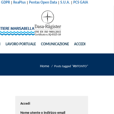
|
|
|
|
al GDPR
ReaPlus
Pentas Open Data
S.U.A.
PCS GAIA
I
LAVORO PORTUALE
COMUNICAZIONE
ACCEDI
Home
/
Posts tagged "#BITONTO"
Accedi
Nome utente o indirizzo email