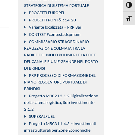
STRATEGICA DI SISTEMA PORTUALE
Attiva
PROGETTI EUROPEI
Attiva
PROGETTI PON I&R 14-20
Variante localizzata – PRP Bari
CONTEST #contestadspmam
COMMISSARIO STRAORDINARIO
REALIZZAZIONE COLMATA TRA LA
RADICE DEL MOLO POLIMERI E LA FOCE
DEL CANALE FIUME GRANDE NEL PORTO
DI BRINDISI
PRP PROCESSO DI FORMAZIONE DEL
PIANO REGOLATORE PORTUALE DI
BRINDISI
Progetto M3C2 I 2.1.2 Digitalizzazione
della catena logistica, Sub investimento
2.1.2
SUPERALFUEL
Progetto M5C3 I 1.4.3 – Investimenti
infrastrutturali per Zone Economiche