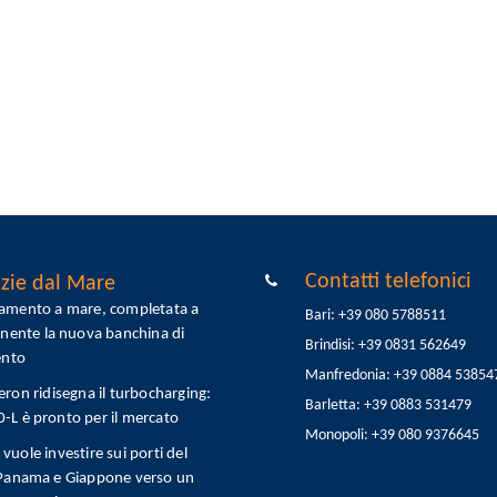
Contatti telefonici
zie dal Mare
tamento a mare, completata a
Bari: +39 080 5788511
onente la nuova banchina di
Brindisi: +39 0831 562649
ento
Manfredonia: +39 0884 53854
eron ridisegna il turbocharging:
Barletta: +39 0883 531479
L è pronto per il mercato
Monopoli: +39 080 9376645
vuole investire sui porti del
 Panama e Giappone verso un