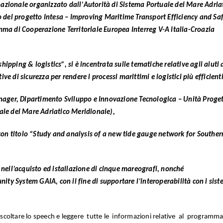
azionale organizzato dall’
Autorità di Sistema Portuale del Mare Adria
o del progetto
Intesa
– Improving Maritime Transport Efficiency and Sa
mma di Cooperazione Territoriale Europea Interreg V-A Italia-Croazia
ipping & logistics”, si è incentrata sulle tematiche relative agli aiuti 
ive di sicurezza
per rendere i processi marittimi e logistici più efficienti
er, Dipartimento Sviluppo e Innovazione Tecnologica – Unità Proget
uale del Mare Adriatico Meridionale),
 con titolo “Study and analysis of a new tide gauge network for Souther
 nell’acquisto ed istallazione di cinque mareografi, nonché
ty System GAIA, con il fine di supportare l’interoperabilità con i sist
.
 ascoltare lo speech e leggere tutte le informazioni relative al programm