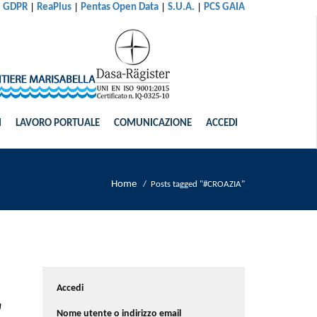
|
|
|
|
al GDPR
ReaPlus
Pentas Open Data
S.U.A.
PCS GAIA
I
LAVORO PORTUALE
COMUNICAZIONE
ACCEDI
Home
/
Posts tagged "#CROAZIA"
Accedi
a
Nome utente o indirizzo email