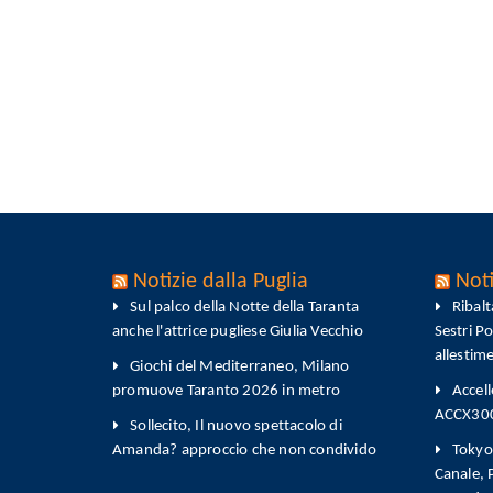
Notizie dalla Puglia
Noti
Sul palco della Notte della Taranta
Ribal
anche l'attrice pugliese Giulia Vecchio
Sestri P
allestim
Giochi del Mediterraneo, Milano
promuove Taranto 2026 in metro
Accell
ACCX300-
Sollecito, Il nuovo spettacolo di
Amanda? approccio che non condivido
Tokyo 
Canale,