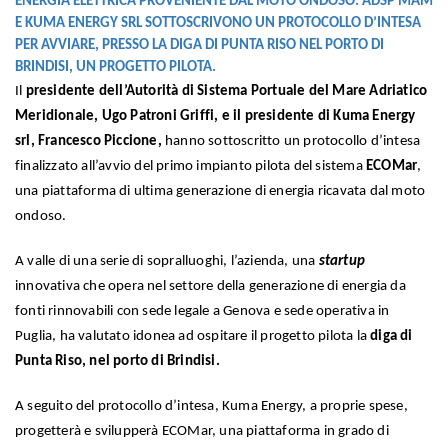
ENERGIA ELETTRICA PROVENIENTE DAL MOTO ONDOSO: ADSP MAM
E KUMA ENERGY SRL SOTTOSCRIVONO UN PROTOCOLLO D’INTESA
PER AVVIARE, PRESSO LA DIGA DI PUNTA RISO NEL PORTO DI
BRINDISI, UN PROGETTO PILOTA.
Il
presidente dell’Autorità di Sistema Portuale del Mare Adriatico
Meridionale, Ugo Patroni Griffi, e il presidente di Kuma Energy
srl, Francesco Piccione,
hanno sottoscritto un protocollo d’intesa
finalizzato all’avvio del primo impianto pilota del sistema
ECOMar
,
una piattaforma di ultima generazione di energia ricavata dal moto
ondoso.
A valle di una serie di sopralluoghi, l’azienda, una
startup
innovativa che opera nel settore della generazione di energia da
fonti rinnovabili con sede legale a Genova e sede operativa in
Puglia, ha valutato idonea ad ospitare il progetto pilota la
diga di
Punta Riso, nel porto di Brindisi.
A seguito del protocollo d’intesa, Kuma Energy, a proprie spese,
progetterà e svilupperà ECOMar, una piattaforma in grado di