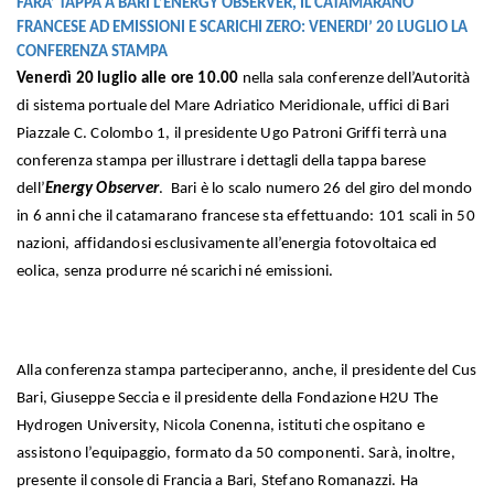
FARA’ TAPPA A BARI L’ENERGY OBSERVER, IL CATAMARANO
FRANCESE AD EMISSIONI E SCARICHI ZERO: VENERDI’ 20 LUGLIO LA
CONFERENZA STAMPA
Venerdì 20 luglio alle ore 10.00
nella sala conferenze dell’Autorità
di sistema portuale del Mare Adriatico Meridionale, uffici di Bari
Piazzale C. Colombo 1, il presidente Ugo Patroni Griffi terrà una
conferenza stampa per illustrare i dettagli della tappa barese
dell’
Energy Observer
. Bari è lo scalo numero 26 del giro del mondo
in 6 anni che il catamarano francese sta effettuando: 101 scali in 50
nazioni, affidandosi esclusivamente all’energia fotovoltaica ed
eolica, senza produrre né scarichi né emissioni.
Alla conferenza stampa parteciperanno, anche, il presidente del Cus
Bari, Giuseppe Seccia e il presidente della Fondazione H2U The
Hydrogen University, Nicola Conenna, istituti che ospitano e
assistono l’equipaggio, formato da 50 componenti. Sarà, inoltre,
presente il console di Francia a Bari, Stefano Romanazzi. Ha