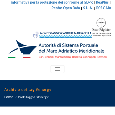
|
|
informativa per la protezione dei conforme al GDPR
ReaPlus
|
|
Pentas Open Data
S.U.A.
PCS GAIA
ATTIVA/DISATTIVA
MENU
DI
NAVIGAZIONE
Archivio dei tag #energy
Home
/
Posts tagged "#energy"