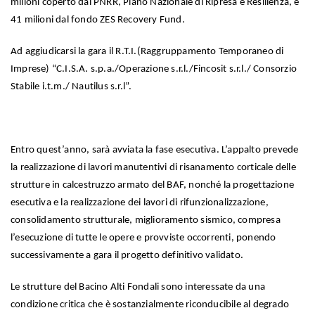
milioni coperto dal PNRR, Piano Nazionale di Ripresa e Resilienza, e
41 milioni dal fondo ZES Recovery Fund.
Ad aggiudicarsi la gara il R.T.I.(Raggruppamento Temporaneo di
Imprese) “C.I.S.A. s.p.a./Operazione s.r.l./Fincosit s.r.l./ Consorzio
Stabile i.t.m./ Nautilus s.r.l”.
Entro quest’anno, sarà avviata la fase esecutiva. L’appalto prevede
la realizzazione di lavori manutentivi di risanamento corticale delle
strutture in calcestruzzo armato del BAF, nonché la progettazione
esecutiva e la realizzazione dei lavori di rifunzionalizzazione,
consolidamento strutturale, miglioramento sismico, compresa
l’esecuzione di tutte le opere e provviste occorrenti, ponendo
successivamente a gara il progetto definitivo validato.
Le strutture del Bacino Alti Fondali sono interessate da una
condizione critica che è sostanzialmente riconducibile al degrado