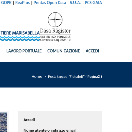
|
|
|
|
al GDPR
ReaPlus
Pentas Open Data
S.U.A.
PCS GAIA
I
LAVORO PORTUALE
COMUNICAZIONE
ACCEDI
Home
/
Posts tagged "#letsdoit"
( Pagina2 )
Accedi
Nome utente o indirizzo email