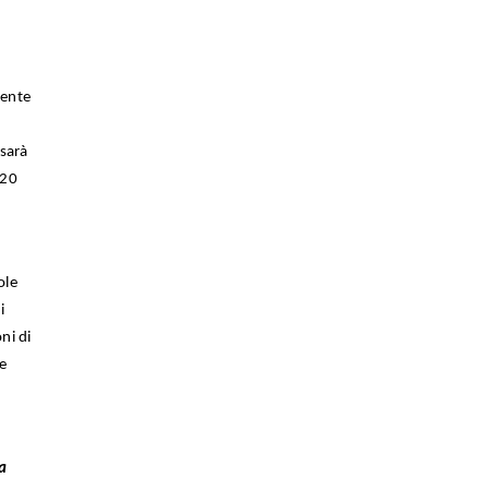
mente
 sarà
020
ole
i
ni di
le
a