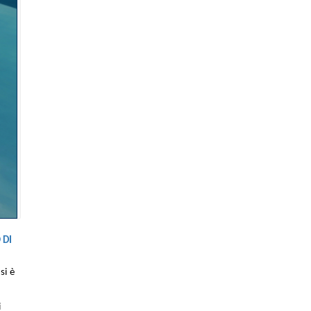
 DI
si è
i