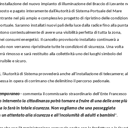
 di installazione del nuovo impianto di illuminazione del Braccio di Levante n
sposto e pagato interamente dall’Autorità di Sistema Portuale del Mare
rante nel più ampio e complessivo progetto di ripristino delle condizioni
ortuale. Saranno installati nuovi pali della luce dalla radice fino alla punta
tono contestualmente di avere una visibilità perfetta di tutta la zona,
ei consumi energetici. Il cancello provvisorio installato continuerà a
ando non verranno ripristinate tutte le condizioni di sicurezza. Una volta
rà rimosso e sarà restituito alla collettività uno dei luoghi simbolo del
ruibile e sicuro.
i, l’Autorità di Sistema provvederà anche all’installazione di telecamere; al
messa in opera di corrimano che delimitino il percorso pedonale.
 temporaneo
– commenta il commissario straordinario dell’Ente Francesco
 intervento la cittadinanza potrà tornare a fruire di una delle aree più
. Ma lo farà in totale sicurezza. Non vogliamo che una passeggiata
un attentato alla sicurezza e all’incolumità di adulti e bambini
”.