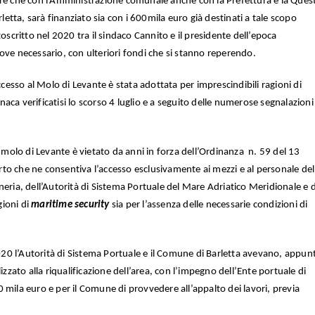
tre che con l’Amministrazione comunale anche con la Prefettura e la Ques
rletta, sarà finanziato sia con i 600mila euro già destinati a tale scopo
oscritto nel 2020 tra il sindaco Cannito e il presidente dell’epoca
ove necessario, con ulteriori fondi che si stanno reperendo.
ccesso al Molo di Levante è stata adottata per imprescindibili ragioni di
ronaca verificatisi lo scorso 4 luglio e a seguito delle numerose segnalazioni
l molo di Levante è vietato da anni in forza dell’Ordinanza n. 59 del 13
to che ne consentiva l’accesso esclusivamente ai mezzi e al personale del
neria, dell’Autorità di Sistema Portuale del Mare Adriatico Meridionale e d
gioni di
maritime security
sia per l’assenza delle necessarie condizioni di
2020 l’Autorità di Sistema Portuale e il Comune di Barletta avevano, appun
izzato alla riqualificazione dell’area, con l’impegno dell’Ente portuale di
 mila euro e per il Comune di provvedere all’appalto dei lavori, previa