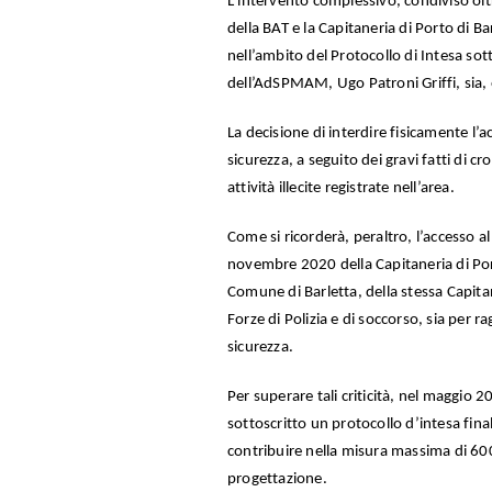
L’intervento complessivo, condiviso ol
della BAT e la Capitaneria di Porto di Ba
nell’ambito del Protocollo di Intesa sott
dell’AdSPMAM, Ugo Patroni Griffi, sia, 
La decisione di interdire fisicamente l’a
sicurezza, a seguito dei gravi fatti di c
attività illecite registrate nell’area.
Come si ricorderà, peraltro, l’accesso a
novembre 2020 della Capitaneria di Por
Comune di Barletta, della stessa Capita
Forze di Polizia e di soccorso, sia per ra
sicurezza.
Per superare tali criticità, nel maggio 
sottoscritto un protocollo d’intesa final
contribuire nella misura massima di 600
progettazione.