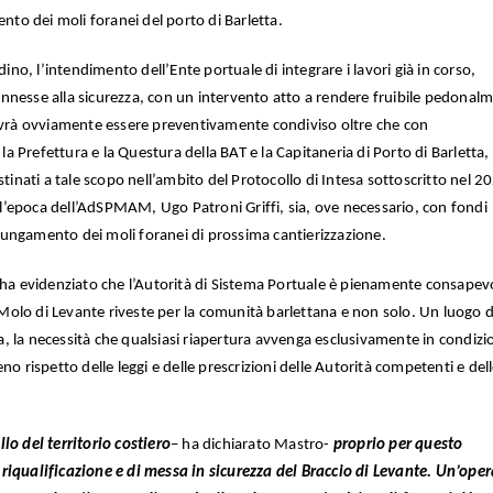
ento dei moli foranei del porto di Barletta.
dino, l’intendimento dell’Ente portuale di integrare i lavori già in corso,
 connesse alla sicurezza, con un intervento atto a rendere fruibile pedonal
dovrà ovviamente essere preventivamente condiviso oltre che con
 Prefettura e la Questura della BAT e la Capitaneria di Porto di Barletta,
stinati a tale scopo nell’ambito del Protocollo di Intesa sottoscritto nel 2
ell’epoca dell’AdSPMAM, Ugo Patroni Griffi, sia, ove necessario, con fondi
rolungamento dei moli foranei di prossima cantierizzazione.
o ha evidenziato che l’Autorità di Sistema Portuale è pienamente consapev
l Molo di Levante riveste per la comunità barlettana e non solo. Un luogo d
via, la necessità che qualsiasi riapertura avvenga esclusivamente in condizio
no rispetto delle leggi e delle prescrizioni delle Autorità competenti e del
ello del territorio costiero
– ha dichiarato Mastro-
proprio per questo
riqualificazione e di messa in sicurezza del Braccio di Levante. Un’oper