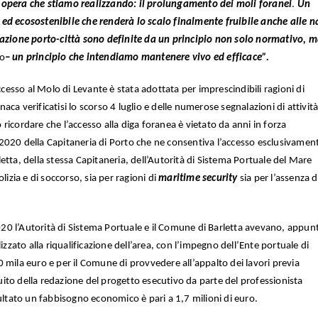
-opera che stiamo realizzando: il prolungamento dei moli foranei
.
Un
ed ecosostenibile che renderà lo scalo finalmente fruibile anche alle n
razione porto-città sono definite da un principio non solo normativo, 
io
– un principio che intendiamo mantenere vivo ed efficace”.
ccesso al Molo di Levante è stata adottata per imprescindibili ragioni di
onaca verificatisi lo scorso 4 luglio e delle numerose segnalazioni di attivit
rò ricordare che l’accesso alla diga foranea è vietato da anni in forza
020 della Capitaneria di Porto che ne consentiva l’accesso esclusivament
tta, della stessa Capitaneria, dell’Autorità di Sistema Portuale del Mare
lizia e di soccorso, sia per ragioni di
maritime security
sia per l’assenza d
2020 l’Autorità di Sistema Portuale e il Comune di Barletta avevano, appun
izzato alla riqualificazione dell’area, con l’impegno dell’Ente portuale di
 mila euro e per il Comune di provvedere all’appalto dei lavori previa
ito della redazione del progetto esecutivo da parte del professionista
sultato un fabbisogno economico è pari a 1,7 milioni di euro.