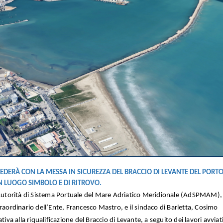
DERÀ CON LA MESSA IN SICUREZZA DEL BRACCIO DI LEVANTE DEL PORTO
N LUOGO SIMBOLO E DI RITROVO.
’Autorità di Sistema Portuale del Mare Adriatico Meridionale (AdSPMAM), 
raordinario dell’Ente, Francesco Mastro, e il sindaco di Barletta, Cosimo
tiva alla riqualificazione del Braccio di Levante, a seguito dei lavori avviat