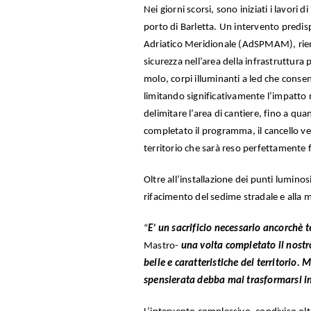
Nei giorni scorsi, sono iniziati i lavori
porto di Barletta. Un intervento predi
Adriatico Meridionale (AdSPMAM), rient
sicurezza nell’area della infrastruttura p
molo, corpi illuminanti a led che consen
limitando significativamente l’impatto n
delimitare l’area di cantiere, fino a qu
completato il programma, il cancello ver
territorio che sarà reso perfettamente f
Oltre all’installazione dei punti luminos
rifacimento del sedime stradale e alla 
“
E’ un sacrificio necessario ancorchè
Mastro-
una volta completato il nostro
belle e caratteristiche del territorio
spensierata debba mai trasformarsi in 