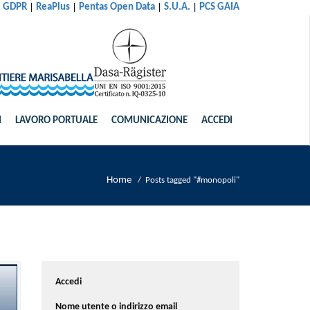
|
|
|
|
al GDPR
ReaPlus
Pentas Open Data
S.U.A.
PCS GAIA
I
LAVORO PORTUALE
COMUNICAZIONE
ACCEDI
Home
/
Posts tagged "#monopoli"
Accedi
Nome utente o indirizzo email