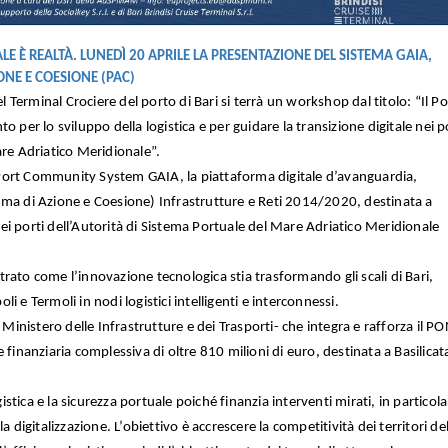
ALE È REALTÀ. LUNEDÌ 20 APRILE LA PRESENTAZIONE DEL SISTEMA GAIA,
NE E COESIONE (PAC)
el Terminal Crociere del porto di Bari si terrà un workshop dal titolo: “Il Po
r lo sviluppo della logistica e per guidare la transizione digitale nei p
are Adriatico Meridionale”.
il Port Community System GAIA, la piattaforma digitale d’avanguardia,
mma di Azione e Coesione) Infrastrutture e Reti 2014/2020, destinata a
 nei porti dell’Autorità di Sistema Portuale del Mare Adriatico Meridionale
ustrato come l’innovazione tecnologica stia trasformando gli scali di Bari,
 e Termoli in nodi logistici intelligenti e interconnessi.
 Ministero delle Infrastrutture e dei Trasporti- che integra e rafforza il P
 finanziaria complessiva di oltre 810 milioni di euro, destinata a Basilicat
tica e la sicurezza portuale poiché finanzia interventi mirati, in particola
a digitalizzazione. L’obiettivo è accrescere la competitività dei territori de