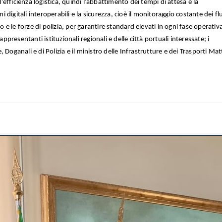
fficienza logistica, quindi l’abbattimento dei tempi di attesa e la
mi digitali interoperabili e la sicurezza, cioè il monitoraggio costante dei fl
lo e le forze di polizia, per garantire standard elevati in ogni fase operativ
appresentanti istituzionali regionali e delle città portuali interessate; i
 Doganali e di Polizia e il ministro delle Infrastrutture e dei Trasporti Ma