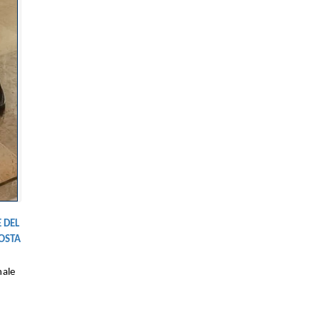
 DEL
POSTA
nale