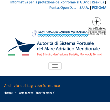
|
|
informativa per la protezione dei conforme al GDPR
ReaPlus
|
|
Pentas Open Data
S.U.A.
PCS GAIA
ATTIVA/DISATTIVA
MENU
DI
NAVIGAZIONE
Archivio dei tag #performance
Home
/
Posts tagged "#performance"