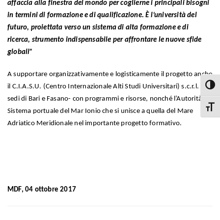
affaccia alla finestra del mondo per coglierne i principali bisogni
in termini di formazione e di qualificazione.
È l’università del
futuro, proiettata verso un
sistema di alta formazione e di
ricerca, strumento indispensabile per affrontare le nuove sfide
globali”
A supportare organizzativamente e logisticamente il progetto anche
il C.I.A.S.U. (Centro Internazionale Alti Studi Universitari) s.c.r.l. –
Attiva
sedi di Bari e Fasano- con programmi e risorse, nonché l’Autorità di
Attiva
Sistema portuale del Mar Ionio che si unisce a quella del Mare
Adriatico Meridionale nel importante progetto formativo.
MDF, 04 ottobre 2017