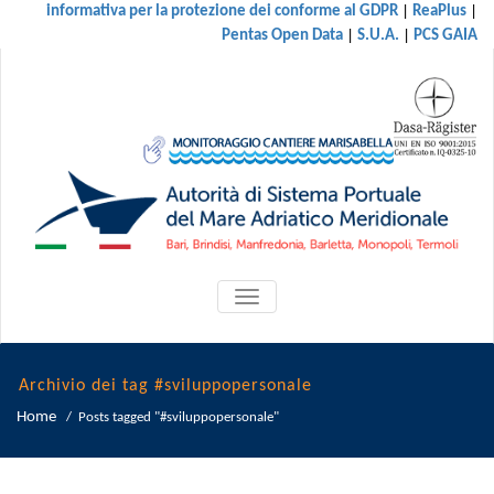
|
|
informativa per la protezione dei conforme al GDPR
ReaPlus
|
|
Pentas Open Data
S.U.A.
PCS GAIA
ATTIVA/DISATTIVA
MENU
DI
NAVIGAZIONE
Archivio dei tag #sviluppopersonale
Home
/
Posts tagged "#sviluppopersonale"