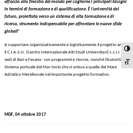
affaccia alla finestra del mondo per coglierne i principali bisogni
in termini di formazione e di qualificazione.
È l’università del
futuro, proiettata verso un
sistema di alta formazione e di
ricerca, strumento indispensabile per affrontare le nuove sfide
globali”
A supportare organizzativamente e logisticamente il progetto anche
Attiva
il C.I.A.S.U. (Centro Internazionale Alti Studi Universitari) s.c.r.l. –
sedi di Bari e Fasano- con programmi e risorse, nonché l’Autorità di
Attiva
Sistema portuale del Mar Ionio che si unisce a quella del Mare
Adriatico Meridionale nel importante progetto formativo.
MDF, 04 ottobre 2017