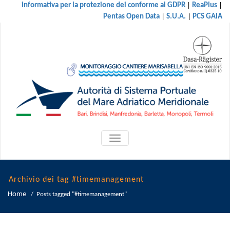
|
|
informativa per la protezione dei conforme al GDPR
ReaPlus
|
|
Pentas Open Data
S.U.A.
PCS GAIA
ATTIVA/DISATTIVA
MENU
DI
NAVIGAZIONE
Archivio dei tag #timemanagement
Home
/
Posts tagged "#timemanagement"