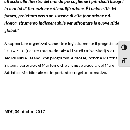
affaccia alla finestra del mondo per coglierne i principali bisogni
in termini di formazione e di qualificazione.
È l’università del
futuro, proiettata verso un
sistema di alta formazione e di
ricerca, strumento indispensabile per affrontare le nuove sfide
globali”
A supportare organizzativamente e logisticamente il progetto anche
Attiva
il C.I.A.S.U. (Centro Internazionale Alti Studi Universitari) s.c.r.l. –
sedi di Bari e Fasano- con programmi e risorse, nonché l’Autorità di
Attiva
Sistema portuale del Mar Ionio che si unisce a quella del Mare
Adriatico Meridionale nel importante progetto formativo.
MDF, 04 ottobre 2017