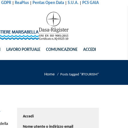
|
|
|
|
al GDPR
ReaPlus
Pentas Open Data
S.U.A.
PCS GAIA
I
LAVORO PORTUALE
COMUNICAZIONE
ACCEDI
Home
/
Posts tagged "#TOURISM"
A
Accedi
della
Nome utente o indirizzo email