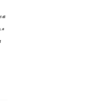
i di
, a
g