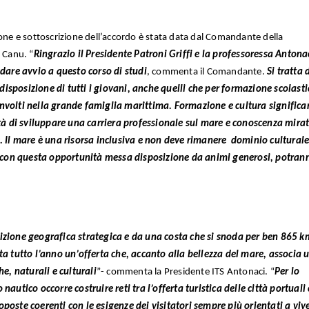
ione e sottoscrizione dell’accordo è stata data dal Comandante della
i Canu. “
Ringrazio il Presidente Patroni Griffi e la professoressa Antona
 dare avvio a questo corso di studi
, commenta il Comandante.
Si tratta 
isposizione di tutti i giovani, anche quelli che per formazione scolasti
involti nella grande famiglia marittima. Formazione e cultura signific
à di sviluppare una carriera professionale sul mare e conoscenza mira
e. Il mare è una risorsa inclusiva e non deve rimanere dominio culturale
ri, con questa opportunità messa disposizione da animi generosi, potran
sizione geografica strategica e da una costa che si snoda per ben 865 k
ta tutto l’anno un’offerta che, accanto alla bellezza del mare, associa 
he, naturali e culturali
”- commenta la Presidente ITS Antonaci. “
Per lo
nautico occorre costruire reti tra l’offerta turistica delle città portuali
poste coerenti con le esigenze dei visitatori sempre più orientati a viv