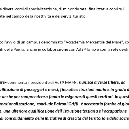
diversi corsi di specializzazione, di minor durata, finalizzati a coprire il
 nel campo della ricettività e dei servizi turistici.
to l’avvio di un campus denominato “Accademia Mercantile del Mare”, c
ti della Puglia, anche in collaborazione con AdSP Ionio e con la rete degli a
are
– commenta il presidente di AdSP MAM-,
riunisce diverse filiere, da
ilitazione di passeggeri e merci, fino alle estrazioni marine, in grado d
e anche per comprendere a fondo le esigenze di questi territori. In ques
rnazionalizzazione,-conclude Patroni Griffi- è necessario fornire ai gio
, una ulteriore qualificazione dell’istruzione terziaria e l’occupazione
 consolidamento delle iniziative di crescita del territorio e della socie