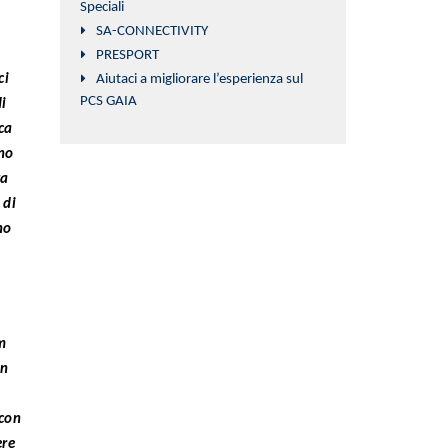
Speciali
SA-CONNECTIVITY
PRESPORT
ci
Aiutaci a migliorare l’esperienza sul
PCS GAIA
di
ca
ano
ta
 di
no
m
un
 con
ere