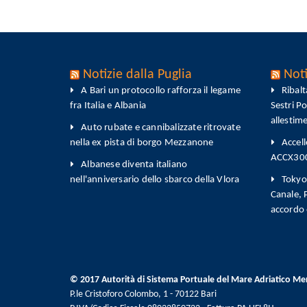
Notizie dalla Puglia
Noti
A Bari un protocollo rafforza il legame
Ribal
fra Italia e Albania
Sestri P
allestim
Auto rubate e cannibalizzate ritrovate
nella ex pista di borgo Mezzanone
Accell
ACCX300-
Albanese diventa italiano
nell'anniversario dello sbarco della Vlora
Tokyo 
Canale,
accordo
© 2017 Autorità di Sistema Portuale del Mare Adriatico Me
P.le Cristoforo Colombo, 1 - 70122 Bari