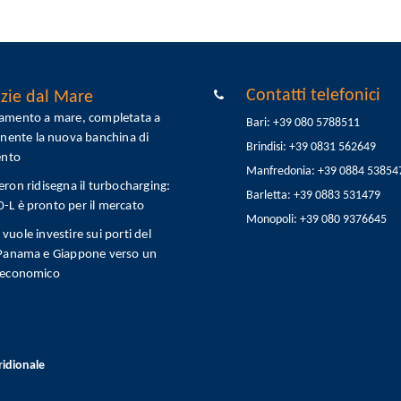
Contatti telefonici
zie dal Mare
tamento a mare, completata a
Bari: +39 080 5788511
onente la nuova banchina di
Brindisi: +39 0831 562649
ento
Manfredonia: +39 0884 53854
eron ridisegna il turbocharging:
Barletta: +39 0883 531479
L è pronto per il mercato
Monopoli: +39 080 9376645
vuole investire sui porti del
 Panama e Giappone verso un
 economico
ridionale