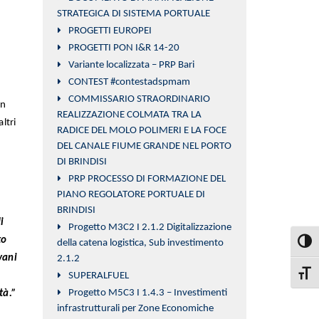
STRATEGICA DI SISTEMA PORTUALE
PROGETTI EUROPEI
PROGETTI PON I&R 14-20
Variante localizzata – PRP Bari
CONTEST #contestadspmam
COMMISSARIO STRAORDINARIO
on
REALIZZAZIONE COLMATA TRA LA
ltri
RADICE DEL MOLO POLIMERI E LA FOCE
DEL CANALE FIUME GRANDE NEL PORTO
DI BRINDISI
PRP PROCESSO DI FORMAZIONE DEL
PIANO REGOLATORE PORTUALE DI
BRINDISI
i
Progetto M3C2 I 2.1.2 Digitalizzazione
to
della catena logistica, Sub investimento
Attiva
vani
2.1.2
SUPERALFUEL
Attiva
Progetto M5C3 I 1.4.3 – Investimenti
tà.”
infrastrutturali per Zone Economiche