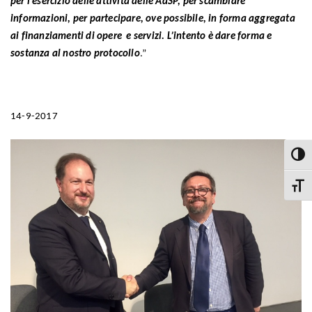
per l’esercizio delle attività delle AdSP, per scambiare
informazioni, per partecipare, ove possibile, in forma aggregata
ai finanziamenti di opere e servizi. L’intento è dare forma e
sostanza al nostro protocollo
.”
14-9-2017
Attiva
Attiva