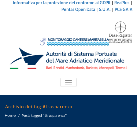
|
|
informativa per la protezione dei conforme al GDPR
ReaPlus
|
|
Pentas Open Data
S.U.A.
PCS GAIA
ATTIVA/DISATTIVA
MENU
DI
NAVIGAZIONE
Archivio dei tag #trasparenza
Home
/
Posts tagged "#trasparenza"