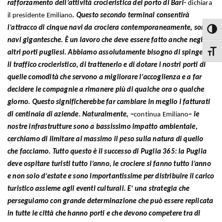
rafforzamento dell’attività crocieristica del porto di Bari-
dichiara
il presidente Emiliano
. Questo secondo terminal consentirà
l’attracco di cinque navi da crociera contemporaneamente, sono
Attiva
navi gigantesche. È un lavoro che deve essere fatto anche negli
altri porti pugliesi. Abbiamo assolutamente bisogno di spingere
Attiva
il traffico crocieristico, di trattenerlo e di dotare i nostri porti di
quelle comodità che servono a migliorare l’accoglienza e a far
decidere le compagnie a rimanere più di qualche ora o qualche
giorno. Questo significherebbe far cambiare in meglio i fatturati
di centinaia di aziende. Naturalmente, –
continua Emiliano
– le
nostre infrastrutture sono a bassissimo impatto ambientale,
cerchiamo di limitare al massimo il peso sulla natura di quello
che facciamo. Tutto questo è il successo di Puglia 365: la Puglia
deve ospitare turisti tutto l’anno, le crociere si fanno tutto l’anno
e non solo d’estate e sono importantissime per distribuire il carico
turistico assieme agli eventi culturali. E’ una strategia che
perseguiamo con grande determinazione che può essere replicata
in tutte le città che hanno porti e che devono competere tra di