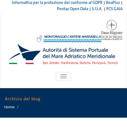
|
|
informativa per la protezione dei conforme al GDPR
ReaPlus
|
|
Pentas Open Data
S.U.A.
PCS GAIA
ATTIVA/DISATTIVA
MENU
DI
NAVIGAZIONE
Archivio del blog
Home
/