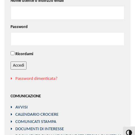
Nome utente o indirizzo email
Password
Ricordami
Accedi
Password dimenticata?
COMUNICAZIONE
AVVISI
CALENDARIO CROCIERE
COMUNICATI STAMPA
DOCUMENTI DI INTERESSE
Attiva