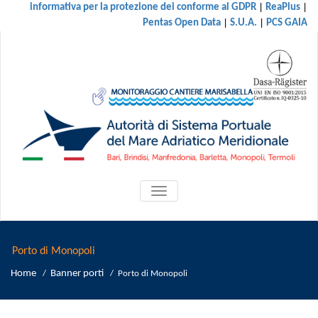
|
|
informativa per la protezione dei conforme al GDPR
ReaPlus
|
|
Pentas Open Data
S.U.A.
PCS GAIA
ATTIVA/DISATTIVA
MENU
DI
NAVIGAZIONE
Porto di Monopoli
Home
Banner porti
/
/
Porto di Monopoli