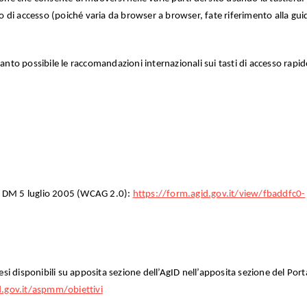
o di accesso (poiché varia da browser a browser, fate riferimento alla gui
nto possibile le raccomandazioni internazionali sui tasti di accesso rapid
x A DM 5 luglio 2005 (WCAG 2.0):
https://form.agid.gov.it/view/fbaddfc0-
 resi disponibili su apposita sezione dell’AgID nell’apposita sezione del Port
d.gov.it/aspmm/obiettivi