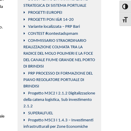
STRATEGICA DI SISTEMA PORTUALE
da
Attiva
PROGETTI EUROPEI
PROGETTI PON I&R 14-20
Attiva
Variante localizzata – PRP Bari
o.
CONTEST #contestadspmam
COMMISSARIO STRAORDINARIO
REALIZZAZIONE COLMATA TRA LA
RADICE DEL MOLO POLIMERI E LA FOCE
DEL CANALE FIUME GRANDE NEL PORTO
DI BRINDISI
PRP PROCESSO DI FORMAZIONE DEL
PIANO REGOLATORE PORTUALE DI
BRINDISI
Progetto M3C2 I 2.1.2 Digitalizzazione
della catena logistica, Sub investimento
2.1.2
SUPERALFUEL
ale
Progetto M5C3 I 1.4.3 – Investimenti
infrastrutturali per Zone Economiche