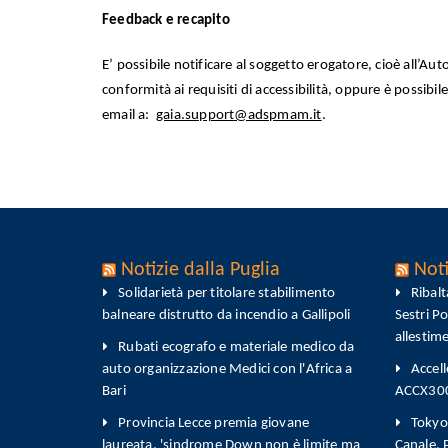
Feedback e recapito
E’ possibile notificare al soggetto erogatore, cioè all’Au
conformità ai requisiti di accessibilità, oppure è possibile
email a:
gaia.support@adspmam.it
.
Notizie dalla Puglia
Noti
Solidarietà per titolare stabilimento
Ribal
balneare distrutto da incendio a Gallipoli
Sestri P
allestim
Rubati ecografo e materiale medico da
auto organizzazione Medici con l'Africa a
Accell
Bari
ACCX300-
Provincia Lecce premia giovane
Tokyo 
laureata, 'sindrome Down non è limite ma
Canale,