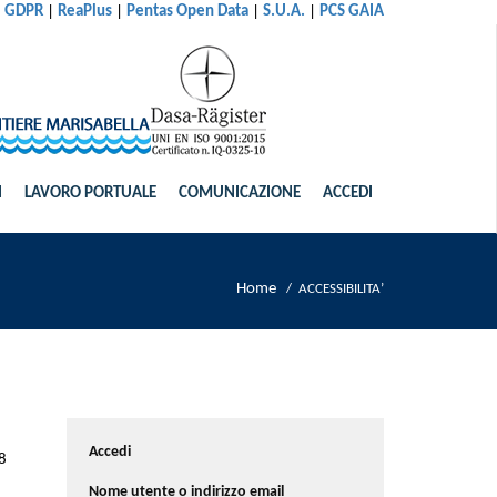
|
|
|
|
al GDPR
ReaPlus
Pentas Open Data
S.U.A.
PCS GAIA
I
LAVORO PORTUALE
COMUNICAZIONE
ACCEDI
Home
/
ACCESSIBILITA’
Accedi
 8
Nome utente o indirizzo email