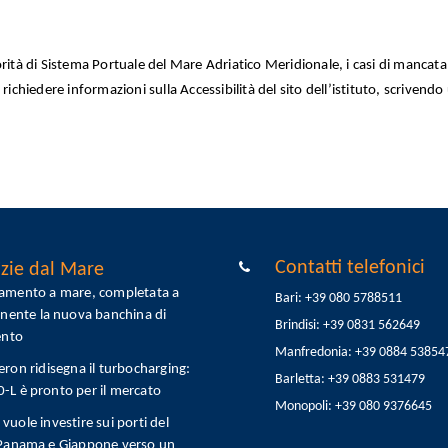
torità di Sistema Portuale del Mare Adriatico Meridionale, i casi di mancata
 richiedere informazioni sulla Accessibilità del sito dell’istituto, scrivendo
Contatti telefonici
zie dal Mare
tamento a mare, completata a
Bari: +39 080 5788511
onente la nuova banchina di
Brindisi: +39 0831 562649
ento
Manfredonia: +39 0884 53854
eron ridisegna il turbocharging:
Barletta: +39 0883 531479
L è pronto per il mercato
Monopoli: +39 080 9376645
vuole investire sui porti del
 Panama e Giappone verso un