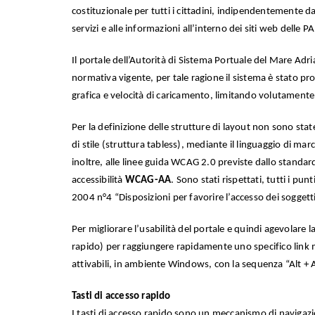
costituzionale per tutti i cittadini, indipendentemente dal
servizi e alle informazioni all’interno dei siti web delle PA
Il portale dell’Autorità di Sistema Portuale del Mare Adria
normativa vigente, per tale ragione il sistema è stato pro
grafica e velocità di caricamento, limitando volutamente a
Per la definizione delle strutture di layout non sono state
di stile (struttura tabless), mediante il linguaggio di ma
inoltre, alle linee guida WCAG 2.0 previste dallo standar
accessibilità
WCAG-AA
. Sono stati rispettati, tutti i pun
2004 n°4 “Disposizioni per favorire l’accesso dei soggetti 
Per migliorare l’usabilità del portale e quindi agevolare
rapido) per raggiungere rapidamente uno specifico link 
attivabili, in ambiente Windows, con la sequenza “Alt +
Tasti di accesso rapido
I tasti di accesso rapido sono un meccanismo di navigazio