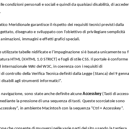
le condizioni personali e sociali e quindi da qualsiasi disabilità, di acceder
.
tico Meridionale garantisce il rispetto dei requisiti tecnici previsti dalla
gettato, disegnato e sviluppato con l’obiettivo di privilegiare semplicità
nimazioni, immagini e effetti grafici speciali.
 utilizzate tabelle nidificate e l’impaginazione si è basata unicamente su f
rcatura HTML (XHTML 1.0 STRICT) e fogli di stile CSS. Il portale è conforme
d internazionale WAI del W3C, in coerenza con i requisiti di
ti di controllo della Verifica Tecnica definiti dalla Legge (Stanca) del 9 genn
disabili agli strumenti informatici”.
 la navigazione, sono state anche definite alcune
Accesskey
(Tasti di access
mediante la pressione di una sequenza di tasti. Queste scorciatoie sono
 Accesskey”, in ambiente Macintosh con la sequenza “Ctrl + Accesskey”.
ne che consente di muoversi nelle varie parti del sito usando la tastiera. 